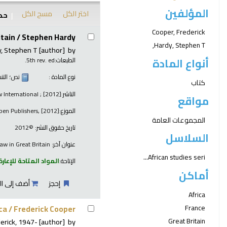
المؤلفين
اختر الكل
مسح الكل
حدد
نتائج
Cooper, Frederick
itain /
Stephen Hardy.
Hardy, Stephen T,
y, Stephen T
[author]
by
أنواع المادة
الطبعات:
5th rev. ed.
نوع المادة :
نص
؛ الت
كتاب
الناشر:
 International ; [2012]
مواقع
الموزع:
spen Publishers, [2012]
المجموعات العامة
تاريخ حقوق النشر:
©2012
السلاسل
عنوان آخر:
aw in Great Britain
African studies seri...
الإتاحة:
المواد المتاحة للإعارة
أماكن
إحجز
أضف إلى ال
Africa
France
ca /
Frederick Cooper.
Great Britain
erick
, 1947-
[author]
by