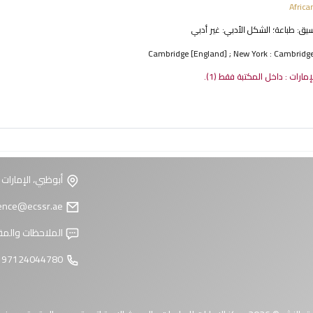
Africa
نسيق:
طباعة
؛ الشكل الأدبي:
غير أدبي
Cambridge [England] ; New York : Cambridge
لإمارات : داخل المكتبة فقط
(1).
أبوظبي، الإمارات 
reference@ecssr.ae
الملاحظات والمق
97124044780 +