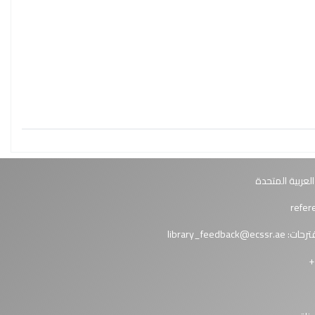
العربية المتحدة
ترحات:
library_feedback@ecssr.ae