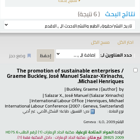
تنقيح بحثك
( 6 نتيجة)
نتائج البحث
رز
ترتيب بواسطة:
اختر الكل
مسح الكل
حدد العناوين لـِ:
وضع حجز
تائج
The promotion of sustainable enterprises /
Graeme Buckley, José Manuel Salazar-Xirinachs,
Michael Henriques.
Buckley, Graeme J
[author]
by
Salazar X., José Manuel (Salazar Xirinachs)
International Labour Office
Henriques, Michael
International Labour Conference
(2007 : Geneva, Switzerland)
نوع المادة :
نص
؛ التنسيق:
طباعة
؛ الشكل الأدبي:
غير أدبي
الناشر:
Geneva : ILO, 2009
الإتاحة:
المواد المتاحة للإعارة:
مكتبة اتحاد الإمارات
(1)
رقم الطلب:
HD75.6
B825 2009
.
غير متاح:
مكتبة اتحاد الإمارات : داخل المكتبة فقط
(1).