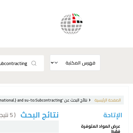
الصفحة الرئيسية
نتائج البحث عن 'ccl=su:{Labor laws and legislation, International.} and su-to:Subcontracting'
نتائج البحث
( 5 نتيجة)
الإتاحة
فرز
عرض المواد المتوفرة
فقط