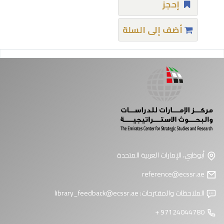
إحجز
أضف إلى السلة
فحات
أبوظبي، الإمارات العربية المتحدة
reference@ecssr.ae
الملاحظات والمقترحات:
library_feedback@ecssr.ae
97124044780 +