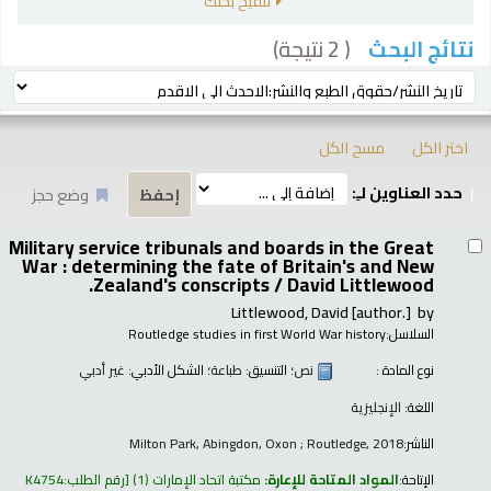
تنقيح بحثك
( 2 نتيجة)
نتائج البحث
رز
ترتيب بواسطة:
اختر الكل
مسح الكل
حدد العناوين لـِ:
وضع حجز
تائج
Military service tribunals and boards in the Great
War : determining the fate of Britain's and New
Zealand's conscripts /
David Littlewood.
Littlewood, David
[author.]
by
السلاسل:
Routledge studies in first World War history
نوع المادة :
نص
؛ التنسيق:
طباعة
؛ الشكل الأدبي:
غير أدبي
اللغة:
الإنجليزية
الناشر:
Milton Park, Abingdon, Oxon ; Routledge, 2018
الإتاحة:
المواد المتاحة للإعارة:
مكتبة اتحاد الإمارات
(1)
رقم الطلب:
K4754