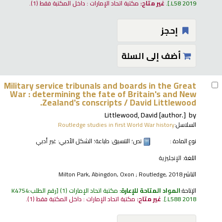
.L58 2019
.
غير متاح:
مكتبة اتحاد الإمارات : داخل المكتبة فقط
(1).
إحجز
أضف إلى السلة
Military service tribunals and boards in the Great
War : determining the fate of Britain's and New
Zealand's conscripts /
David Littlewood.
Littlewood, David
[author.]
by
السلاسل:
Routledge studies in first World War history
نوع المادة :
نص
؛ التنسيق:
طباعة
؛ الشكل الأدبي:
غير أدبي
اللغة:
الإنجليزية
الناشر:
Milton Park, Abingdon, Oxon ; Routledge, 2018
الإتاحة:
المواد المتاحة للإعارة:
مكتبة اتحاد الإمارات
(1)
رقم الطلب:
K4754
.L588 2018
.
غير متاح:
مكتبة اتحاد الإمارات : داخل المكتبة فقط
(1).