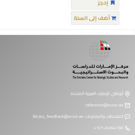
إحجز
أضف إلى السلة
فحات
أبوظبي، الإمارات العربية المتحدة
reference@ecssr.ae
الملاحظات والمقترحات:
library_feedback@ecssr.ae
97124044780 +