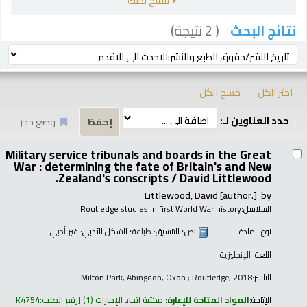
تنقيح بحثك
( 2 نتيجة)
نتائج البحث
رز
ترتيب بواسطة:
اختر الكل
مسح الكل
حدد العناوين لـِ:
وضع حجز
تائج
Military service tribunals and boards in the Great
War : determining the fate of Britain's and New
Zealand's conscripts /
David Littlewood.
Littlewood, David
[author.]
by
السلاسل:
Routledge studies in first World War history
نوع المادة :
نص
؛ التنسيق:
طباعة
؛ الشكل الأدبي:
غير أدبي
اللغة:
الإنجليزية
الناشر:
Milton Park, Abingdon, Oxon ; Routledge, 2018
الإتاحة:
المواد المتاحة للإعارة:
مكتبة اتحاد الإمارات
(1)
رقم الطلب:
K4754