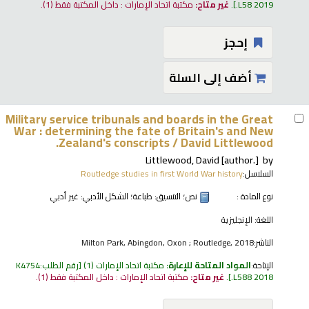
.L58 2019
.
غير متاح:
مكتبة اتحاد الإمارات : داخل المكتبة فقط
(1).
إحجز
أضف إلى السلة
Military service tribunals and boards in the Great
War : determining the fate of Britain's and New
Zealand's conscripts /
David Littlewood.
Littlewood, David
[author.]
by
السلاسل:
Routledge studies in first World War history
نوع المادة :
نص
؛ التنسيق:
طباعة
؛ الشكل الأدبي:
غير أدبي
اللغة:
الإنجليزية
الناشر:
Milton Park, Abingdon, Oxon ; Routledge, 2018
الإتاحة:
المواد المتاحة للإعارة:
مكتبة اتحاد الإمارات
(1)
رقم الطلب:
K4754
.L588 2018
.
غير متاح:
مكتبة اتحاد الإمارات : داخل المكتبة فقط
(1).