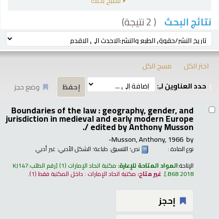
تنقيح بحثك
( 2 نتيجة)
نتائج البحث
رز
ترتيب بواسطة:
اختر الكل
مسح الكل
حدد العناوين لـِ:
وضع حجز
تائج
Boundaries of the law : geography, gender, and
jurisdiction in medieval and early modern Europe
/
edited by Anthony Musson.
Musson, Anthony
, 1966-
by
نوع المادة :
نص
؛ التنسيق:
طباعة
؛ الشكل الأدبي:
غير أدبي
الإتاحة:
المواد المتاحة للإعارة:
مكتبة اتحاد الإمارات
(1)
رقم الطلب:
KJ147
.B68 2018
.
غير متاح:
مكتبة اتحاد الإمارات : داخل المكتبة فقط
(1).
إحجز