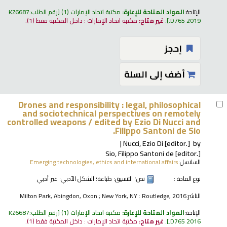
الإتاحة:
المواد المتاحة للإعارة:
مكتبة اتحاد الإمارات
(1)
رقم الطلب:
KZ6687
.D765 2019
.
غير متاح:
مكتبة اتحاد الإمارات : داخل المكتبة فقط
(1).
إحجز
أضف إلى السلة
Drones and responsibility : legal, philosophical
and sociotechnical perspectives on remotely
controlled weapons /
edited by Ezio Di Nucci and
Filippo Santoni de Sio.
Nucci, Ezio Di
[editor.]
by
Sio, Filippo Santoni de
[editor.]
السلاسل:
Emerging technologies, ethics and international affairs
نوع المادة :
نص
؛ التنسيق:
طباعة
؛ الشكل الأدبي:
غير أدبي
الناشر:
Milton Park, Abingdon, Oxon ; New York, NY : Routledge, 2016
الإتاحة:
المواد المتاحة للإعارة:
مكتبة اتحاد الإمارات
(1)
رقم الطلب:
KZ6687
.D765 2016
.
غير متاح:
مكتبة اتحاد الإمارات : داخل المكتبة فقط
(1).