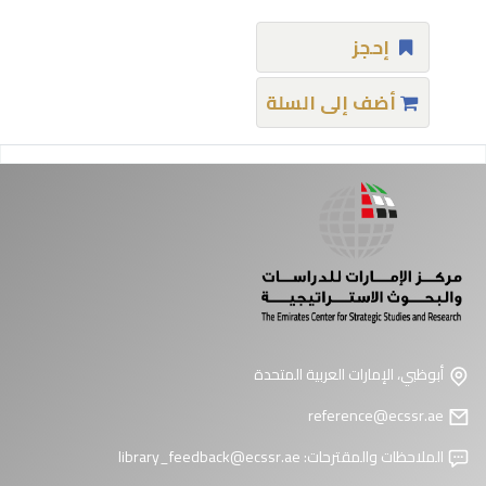
إحجز
أضف إلى السلة
فحات
أبوظبي، الإمارات العربية المتحدة
reference@ecssr.ae
الملاحظات والمقترحات:
library_feedback@ecssr.ae