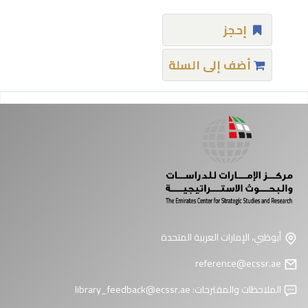
إحجز
أضف إلى السلة
فحات
أبوظبي، الإمارات العربية المتحدة
reference@ecssr.ae
الملاحظات والمقترحات:
library_feedback@ecssr.ae