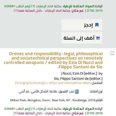
الإتاحة:
المواد المتاحة للإعارة:
مكتبة اتحاد الإمارات
(1)
رقم الطلب:
KZ6687
.D765 2019
.
غير متاح:
مكتبة اتحاد الإمارات : داخل المكتبة فقط
(1).
إحجز
أضف إلى السلة
Drones and responsibility : legal, philosophical
and sociotechnical perspectives on remotely
controlled weapons /
edited by Ezio Di Nucci and
Filippo Santoni de Sio.
Nucci, Ezio Di
[editor.]
by
Sio, Filippo Santoni de
[editor.]
السلاسل:
Emerging technologies, ethics and international affairs
نوع المادة :
نص
؛ التنسيق:
طباعة
؛ الشكل الأدبي:
غير أدبي
الناشر:
Milton Park, Abingdon, Oxon ; New York, NY : Routledge, 2016
الإتاحة:
المواد المتاحة للإعارة:
مكتبة اتحاد الإمارات
(1)
رقم الطلب:
KZ6687
.D765 2016
.
غير متاح:
مكتبة اتحاد الإمارات : داخل المكتبة فقط
(1).