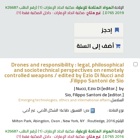
الإتاحة:
المواد المتاحة للإعارة:
مكتبة اتحاد الإمارات
(1)
رقم الطلب:
KZ6687
.D765 2019
.
غير متاح:
مكتبة اتحاد الإمارات : داخل المكتبة فقط
(1).
إحجز
أضف إلى السلة
Drones and responsibility : legal, philosophical
and sociotechnical perspectives on remotely
controlled weapons /
edited by Ezio Di Nucci and
Filippo Santoni de Sio.
Nucci, Ezio Di
[editor.]
by
Sio, Filippo Santoni de
[editor.]
السلاسل:
Emerging technologies, ethics and international affairs
نوع المادة :
نص
؛ التنسيق:
طباعة
؛ الشكل الأدبي:
غير أدبي
الناشر:
Milton Park, Abingdon, Oxon ; New York, NY : Routledge, 2016
الإتاحة:
المواد المتاحة للإعارة:
مكتبة اتحاد الإمارات
(1)
رقم الطلب:
KZ6687
.D765 2016
.
غير متاح:
مكتبة اتحاد الإمارات : داخل المكتبة فقط
(1).