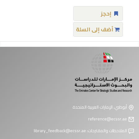
إحجز
أضف إلى السلة
فحات
أبوظبي، الإمارات العربية المتحدة
reference@ecssr.ae
الملاحظات والمقترحات:
library_feedback@ecssr.ae