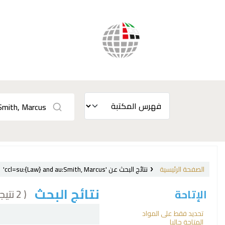
الصفحة الرئيسية
نتائج البحث عن 'ccl=su:{Law} and au:Smith, Marcus'
نتائج البحث
( 2 نتيجة)
الإتاحة
فرز
تحديد فقط على المواد
المتاحة حاليا