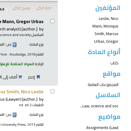
المؤلفين
اختر الكل
مسح الكل
حدد
نتائج
Leslie, Nico
 Mann, Gregor Urbas.
Mann, Monique
rch analyst)
[author.]
by
Smith, Marcus
السلاسل:
science and society
Urbas, Gregor
نوع المادة :
نص
؛ الت
أنواع المادة
الناشر:
York : Routledge, 2018
كتاب
الإتاحة:
المواد المتاحة للإعارة
مواقع
إحجز
أضف إلى ال
المجموعات العامة
us Smith, Nico Leslie.
السلاسل
cus (Lawyer)
[author.]
by
الطبعات:
2 nd. ed.
Law, science and soc...
مواضيع
نوع المادة :
نص
؛ الت
الناشر:
 University Press, 2013
Assignments (Law)