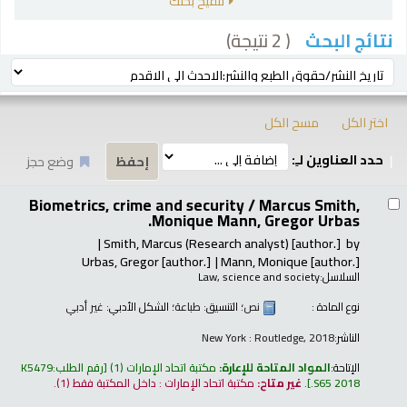
تنقيح بحثك
( 2 نتيجة)
نتائج البحث
رز
ترتيب بواسطة:
اختر الكل
مسح الكل
حدد العناوين لـِ:
وضع حجز
تائج
Biometrics, crime and security /
Marcus Smith,
Monique Mann, Gregor Urbas.
Smith, Marcus (Research analyst)
[author.]
by
Urbas, Gregor
[author.]
Mann, Monique
[author.]
السلاسل:
Law, science and society
نوع المادة :
نص
؛ التنسيق:
طباعة
؛ الشكل الأدبي:
غير أدبي
الناشر:
New York : Routledge, 2018
الإتاحة:
المواد المتاحة للإعارة:
مكتبة اتحاد الإمارات
(1)
رقم الطلب:
K5479
.S65 2018
.
غير متاح:
مكتبة اتحاد الإمارات : داخل المكتبة فقط
(1).