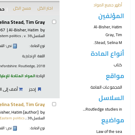
أظهر جميع المواد
اختر الكل
مسح الكل
حدد
المؤلفين
نتائج
elina Stead, Tim Gray.
Al-Bisher, Hatim
967-
Al-Bisher, Hatim
by
Gray, Tim
السلاسل:
; v. 38
stern politics
Stead, Selina M.
نوع المادة :
نص
؛ الت
أنواع المادة
اللغة:
الإنجليزية
كتاب
xfordshire: Routledge, 2018
مواقع
الإتاحة:
المواد المتاحة للإعارة
المجموعات العامة
إحجز
أضف إلى ال
السلاسل
elina Stead, Tim Gray.
Routledge studies in...
isher, Hatim
[author]
by
مواضيع
السلاسل:
; 38.
Eastern politics
نوع المادة :
نص
؛ الت
Law of the sea