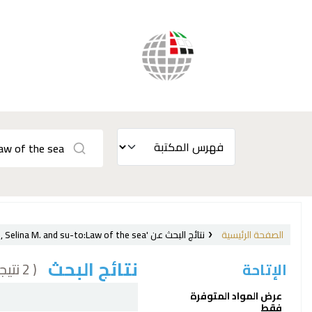
الصفحة الرئيسية
نتائج البحث عن 'ccl=su:{Law} and au:Stead, Selina M. and su-to:Law of the sea'
نتائج البحث
( 2 نتيجة)
الإتاحة
فرز
عرض المواد المتوفرة
فقط