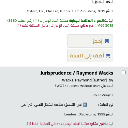
اللغة:
الإنجليزية
الناشر:
Oxford, UK ; Chicago, Illinois : Hart Publishing, 2019
الإتاحة:
المواد المتاحة للإعارة:
مكتبة اتحاد الإمارات
(1)
رقم الطلب:
K3560
.M66 2019
.
غير متاح:
مكتبة اتحاد الإمارات : داخل المكتبة فقط
(1).
إحجز
أضف إلى السلة
Jurisprudence /
Raymond Wacks.
Wacks, Raymond
[author]
by
السلاسل:
SWOT : success without tears
الطبعات:
5th ed.
نوع المادة :
نص
؛ التنسيق:
طباعة
؛ الشكل الأدبي:
غير أدبي
الناشر:
London : Blackstone, 1999
الإتاحة:
غير متاح:
مكتبة اتحاد الإمارات : داخل المكتبة فقط
(1).