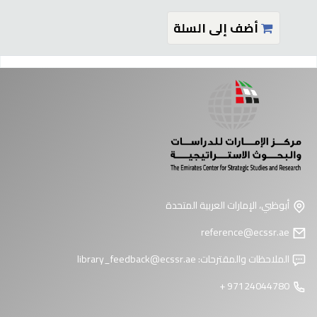
أضف إلى السلة
فحات
أبوظبي، الإمارات العربية المتحدة
reference@ecssr.ae
الملاحظات والمقترحات:
library_feedback@ecssr.ae
97124044780 +