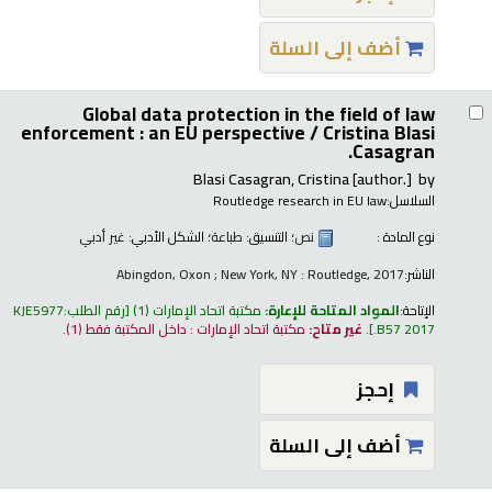
أضف إلى السلة
Global data protection in the field of law
enforcement : an EU perspective /
Cristina Blasi
Casagran.
Blasi Casagran, Cristina
[author.]
by
السلاسل:
Routledge research in EU law
نوع المادة :
نص
؛ التنسيق:
طباعة
؛ الشكل الأدبي:
غير أدبي
الناشر:
Abingdon, Oxon ; New York, NY : Routledge, 2017
الإتاحة:
المواد المتاحة للإعارة:
مكتبة اتحاد الإمارات
(1)
رقم الطلب:
KJE5977
.B57 2017
.
غير متاح:
مكتبة اتحاد الإمارات : داخل المكتبة فقط
(1).
إحجز
أضف إلى السلة