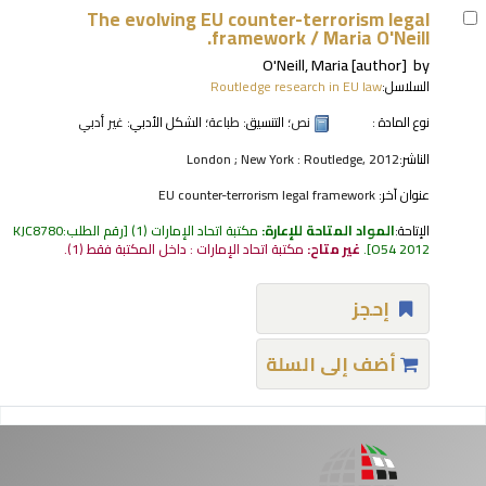
The evolving EU counter-terrorism legal
framework /
Maria O'Neill.
O'Neill, Maria
[author]
by
السلاسل:
Routledge research in EU law
نوع المادة :
نص
؛ التنسيق:
طباعة
؛ الشكل الأدبي:
غير أدبي
الناشر:
London ; New York : Routledge, 2012
عنوان آخر:
EU counter-terrorism legal framework
الإتاحة:
المواد المتاحة للإعارة:
مكتبة اتحاد الإمارات
(1)
رقم الطلب:
KJC8780
O54 2012
.
غير متاح:
مكتبة اتحاد الإمارات : داخل المكتبة فقط
(1).
إحجز
أضف إلى السلة
فحات