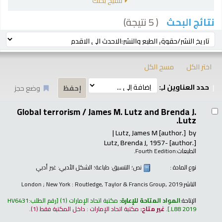
تنقيح بحثك
( 5 نتيجة)
نتائج البحث
رز
ترتيب بواسطة:
اختر الكل
مسح الكل
حدد العناوين لـِ:
وضع حجز
تائج
Global terrorism /
James M. Lutz and Brenda J.
Lutz.
Lutz, James M
[author.]
by
Lutz, Brenda J
, 1957-
[author.]
الطبعات:
Fourth Eedition.
نوع المادة :
نص
؛ التنسيق:
طباعة
؛ الشكل الأدبي:
غير أدبي
الناشر:
London ; New York : Routledge, Taylor & Francis Group, 2019
الإتاحة:
المواد المتاحة للإعارة:
مكتبة اتحاد الإمارات
(1)
رقم الطلب:
HV6431
.L88 2019
.
غير متاح:
مكتبة اتحاد الإمارات : داخل المكتبة فقط
(1).