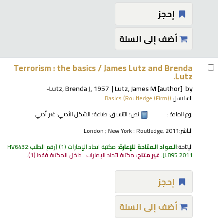
إحجز
أضف إلى السلة
Terrorism : the basics /
James Lutz and Brenda
Lutz.
Lutz, Brenda J
, 1957-
Lutz, James M
[author]
by
السلاسل:
Basics (Routledge (Firm))
نوع المادة :
نص
؛ التنسيق:
طباعة
؛ الشكل الأدبي:
غير أدبي
الناشر:
London ; New York : Routledge, 2011
الإتاحة:
المواد المتاحة للإعارة:
مكتبة اتحاد الإمارات
(1)
رقم الطلب:
HV6432
L895 2011
.
غير متاح:
مكتبة اتحاد الإمارات : داخل المكتبة فقط
(1).
إحجز
أضف إلى السلة