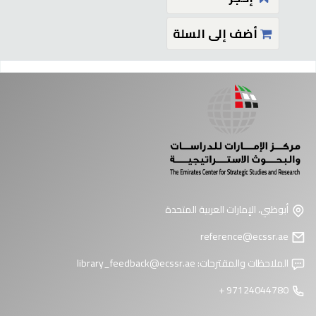
أضف إلى السلة
فحات
أبوظبي، الإمارات العربية المتحدة
reference@ecssr.ae
الملاحظات والمقترحات:
library_feedback@ecssr.ae
97124044780 +