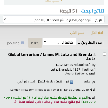
تنقيح بحثك
( 5 نتيجة)
نتائج البحث
رز
ترتيب بواسطة:
اختر الكل
مسح الكل
حدد العناوين لـِ:
وضع حجز
تائج
Global terrorism /
James M. Lutz and Brenda J.
Lutz.
Lutz, James M
[author.]
by
Lutz, Brenda J
, 1957-
[author.]
الطبعات:
Fourth Eedition.
نوع المادة :
نص
؛ التنسيق:
طباعة
؛ الشكل الأدبي:
غير أدبي
الناشر:
London ; New York : Routledge, Taylor & Francis Group, 2019
الإتاحة:
المواد المتاحة للإعارة:
مكتبة اتحاد الإمارات
(1)
رقم الطلب:
HV6431
.L88 2019
.
غير متاح:
مكتبة اتحاد الإمارات : داخل المكتبة فقط
(1).