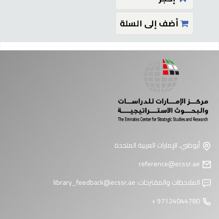
أضف إلى السلة
فحات
أبوظبي، الإمارات العربية المتحدة
reference@ecssr.ae
الملاحظات والمقترحات:
library_feedback@ecssr.ae
97124044780 +