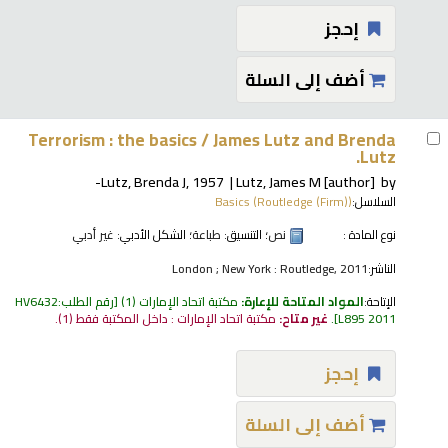
إحجز
أضف إلى السلة
Terrorism : the basics /
James Lutz and Brenda
Lutz.
Lutz, Brenda J
, 1957-
Lutz, James M
[author]
by
السلاسل:
Basics (Routledge (Firm))
نوع المادة :
نص
؛ التنسيق:
طباعة
؛ الشكل الأدبي:
غير أدبي
الناشر:
London ; New York : Routledge, 2011
الإتاحة:
المواد المتاحة للإعارة:
مكتبة اتحاد الإمارات
(1)
رقم الطلب:
HV6432
L895 2011
.
غير متاح:
مكتبة اتحاد الإمارات : داخل المكتبة فقط
(1).
إحجز
أضف إلى السلة