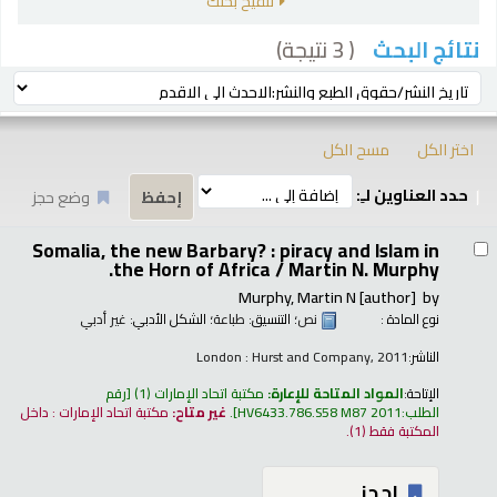
تنقيح بحثك
( 3 نتيجة)
نتائج البحث
رز
ترتيب بواسطة:
اختر الكل
مسح الكل
حدد العناوين لـِ:
وضع حجز
تائج
Somalia, the new Barbary? : piracy and Islam in
the Horn of Africa /
Martin N. Murphy.
Murphy, Martin N
[author]
by
نوع المادة :
نص
؛ التنسيق:
طباعة
؛ الشكل الأدبي:
غير أدبي
الناشر:
London : Hurst and Company, 2011
الإتاحة:
المواد المتاحة للإعارة:
مكتبة اتحاد الإمارات
(1)
رقم
الطلب:
HV6433.786.S58 M87 2011
.
غير متاح:
مكتبة اتحاد الإمارات : داخل
المكتبة فقط
(1).
إحجز