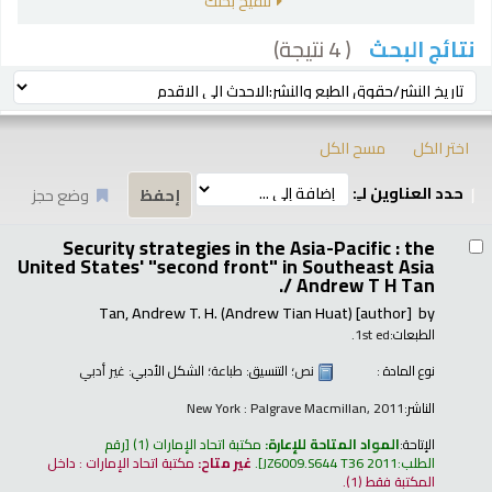
تنقيح بحثك
( 4 نتيجة)
نتائج البحث
رز
ترتيب بواسطة:
اختر الكل
مسح الكل
حدد العناوين لـِ:
وضع حجز
تائج
Security strategies in the Asia-Pacific : the
United States' "second front" in Southeast Asia
/
Andrew T H Tan.
Tan, Andrew T. H. (Andrew Tian Huat)
[author]
by
الطبعات:
1st ed.
نوع المادة :
نص
؛ التنسيق:
طباعة
؛ الشكل الأدبي:
غير أدبي
الناشر:
New York : Palgrave Macmillan, 2011
الإتاحة:
المواد المتاحة للإعارة:
مكتبة اتحاد الإمارات
(1)
رقم
الطلب:
JZ6009.S644 T36 2011
.
غير متاح:
مكتبة اتحاد الإمارات : داخل
المكتبة فقط
(1).