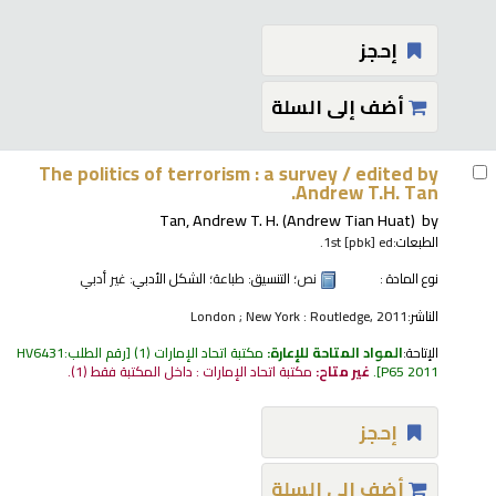
إحجز
أضف إلى السلة
The politics of terrorism : a survey /
edited by
Andrew T.H. Tan.
Tan, Andrew T. H. (Andrew Tian Huat)
by
الطبعات:
1st [pbk] ed.
نوع المادة :
نص
؛ التنسيق:
طباعة
؛ الشكل الأدبي:
غير أدبي
الناشر:
London ; New York : Routledge, 2011
الإتاحة:
المواد المتاحة للإعارة:
مكتبة اتحاد الإمارات
(1)
رقم الطلب:
HV6431
P65 2011
.
غير متاح:
مكتبة اتحاد الإمارات : داخل المكتبة فقط
(1).
إحجز
أضف إلى السلة