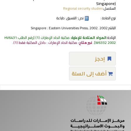
Singapore)
السلاسل:
Regional security studies
نوع المادة :
نص
؛ التنسيق:
طباعة
الناشر:
Singapore : Eastern Universities Press, 2002. 2002
الإتاحة:
المواد المتاحة للإعارة:
مكتبة اتحاد الإمارات
(1)
رقم الطلب:
HV6431
W6332 2002
.
غير متاح:
مكتبة اتحاد الإمارات : داخل المكتبة فقط
(1).
إحجز
أضف إلى السلة
فحات