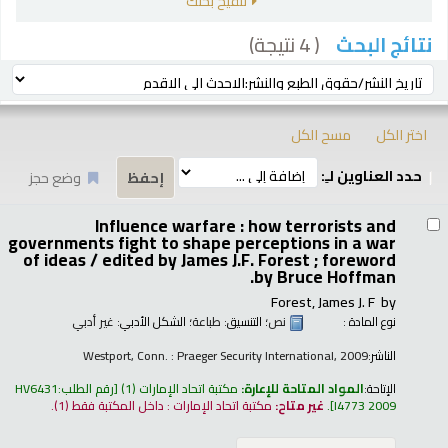
تنقيح بحثك
( 4 نتيجة)
نتائج البحث
رز
ترتيب بواسطة:
اختر الكل
مسح الكل
حدد العناوين لـِ:
وضع حجز
تائج
Influence warfare : how terrorists and
governments fight to shape perceptions in a war
of ideas /
edited by James J.F. Forest ; foreword
by Bruce Hoffman.
Forest, James J. F
by
نوع المادة :
نص
؛ التنسيق:
طباعة
؛ الشكل الأدبي:
غير أدبي
الناشر:
Westport, Conn. : Praeger Security International, 2009
الإتاحة:
المواد المتاحة للإعارة:
مكتبة اتحاد الإمارات
(1)
رقم الطلب:
HV6431
I4773 2009
.
غير متاح:
مكتبة اتحاد الإمارات : داخل المكتبة فقط
(1).