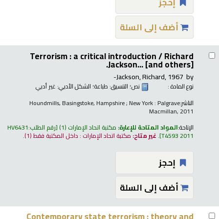
إحجز
أضف إلى السلة
Terrorism : a critical introduction /
Richard
Jackson... [and others].
Jackson, Richard
, 1967-
by
نوع المادة :
نص
؛ التنسيق:
طباعة
؛ الشكل الأدبي:
غير أدبي
الناشر:
Houndmills, Basingstoke, Hampshire ; New York : Palgrave
Macmillan, 2011
الإتاحة:
المواد المتاحة للإعارة:
مكتبة اتحاد الإمارات
(1)
رقم الطلب:
HV6431
T4593 2011
.
غير متاح:
مكتبة اتحاد الإمارات : داخل المكتبة فقط
(1).
إحجز
أضف إلى السلة
Contemporary state terrorism : theory and