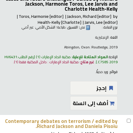
Jackson, Harmonie Toros, Lee Jarvis and
Charlotte Health-Kelly
Toros, Harmonie
[editor]
Jackson, Richard
[editor]
by
Health-Kelly
[Charlotte]
Jarvis, Lee
[editor]
نوع المادة :
نص
؛ التنسيق:
طباعة
؛ الشكل الأدبي:
غير أدبي
اللغة:
الإنجليزية
Abingdon, Oxon: Routledge, 2019
الإتاحة:
المواد المتاحة للإعارة:
مكتبة اتحاد الإمارات
(1)
رقم الطلب:
HV6431
.C7585 2019
.
غير متاح:
مكتبة اتحاد الإمارات : داخل المكتبة فقط
(1).
قوائم:
ورد حديثًا
.
إحجز
أضف إلى السلة
Contemporary debates on terrorism /
edited by
Richard Jackson and Daniela Pisoiu.