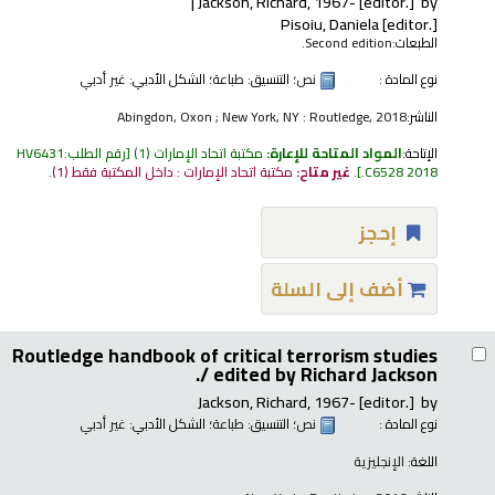
Jackson, Richard
, 1967-
[editor.]
by
Pisoiu, Daniela
[editor.]
الطبعات:
Second edition.
نوع المادة :
نص
؛ التنسيق:
طباعة
؛ الشكل الأدبي:
غير أدبي
الناشر:
Abingdon, Oxon ; New York, NY : Routledge, 2018
الإتاحة:
المواد المتاحة للإعارة:
مكتبة اتحاد الإمارات
(1)
رقم الطلب:
HV6431
.C6528 2018
.
غير متاح:
مكتبة اتحاد الإمارات : داخل المكتبة فقط
(1).
إحجز
أضف إلى السلة
Routledge handbook of critical terrorism studies
/
edited by Richard Jackson.
Jackson, Richard
, 1967-
[editor.]
by
نوع المادة :
نص
؛ التنسيق:
طباعة
؛ الشكل الأدبي:
غير أدبي
اللغة:
الإنجليزية