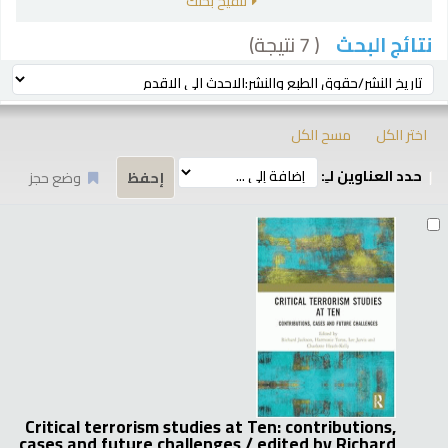
تنقيح بحثك
( 7 نتيجة)
نتائج البحث
رز
ترتيب بواسطة:
اختر الكل
مسح الكل
حدد العناوين لـِ:
وضع حجز
تائج
Critical terrorism studies at Ten: contributions,
cases and future challenges /
edited by Richard