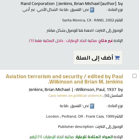
Rand Corporation
Jenkins, Brian Michael
[author]
by
نوع المادة :
نص
؛ التنسيق:
طباعة
؛ الشكل الأدبي:
غير أدبي
الناشر:
Santa Monica, CA : RAND, 2002
الوصول إلى الانترنت:
اضغط هنا للوصول بشكل مباشر
الإتاحة:
غير متاح:
مكتبة اتحاد الإمارات : داخل المكتبة فقط
(1).
أضف إلى السلة
Aviation terrorism and security /
edited by Paul
Wilkinson and Brian M. Jenkins.
Jenkins, Brian Michael
Wilkinson, Paul
, 1937-
by
السلاسل:
; [6]
Cass series on political violence
نوع المادة :
نص
؛ التنسيق:
طباعة
الناشر:
London ; Portland, OR : Frank Cass, 1999
الوصول إلى الانترنت:
Publisher description
الإتاحة:
المواد المتاحة للإعارة:
مكتبة اتحاد الإمارات
(1)
رقم