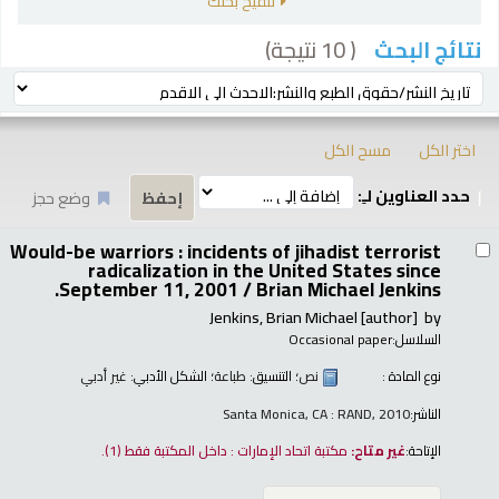
تنقيح بحثك
( 10 نتيجة)
نتائج البحث
رز
ترتيب بواسطة:
اختر الكل
مسح الكل
حدد العناوين لـِ:
وضع حجز
تائج
Would-be warriors : incidents of jihadist terrorist
radicalization in the United States since
September 11, 2001 /
Brian Michael Jenkins.
Jenkins, Brian Michael
[author]
by
السلاسل:
Occasional paper
نوع المادة :
نص
؛ التنسيق:
طباعة
؛ الشكل الأدبي:
غير أدبي
الناشر:
Santa Monica, CA : RAND, 2010
الإتاحة:
غير متاح:
مكتبة اتحاد الإمارات : داخل المكتبة فقط
(1).