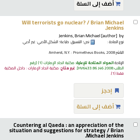
أضف إلى السلة
Will terrorists go nuclear? /
Brian Michael
Jenkins.
Jenkins, Brian Michael
[author]
by
نوع المادة :
نص
؛ التنسيق:
طباعة
؛ الشكل الأدبي:
غير أدبي
الناشر:
Amherst, N.Y. : Prometheus Books, 2008
الإتاحة:
المواد المتاحة للإعارة:
مكتبة اتحاد الإمارات
(1)
رقم
الطلب:
HV6433.86 J46 2008
.
غير متاح:
مكتبة اتحاد الإمارات : داخل المكتبة
فقط
(1).
إحجز
أضف إلى السلة
Countering al Qaeda : an appreciation of the
situation and suggestions for strategy /
Brian
Michael Jenkins.