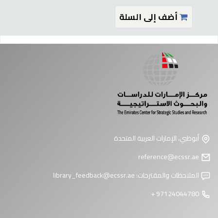
أضف إلى السلة
فحات
أبوظبي، الإمارات العربية المتحدة
reference@ecssr.ae
الملاحظات والمقترحات:
library_feedback@ecssr.ae
97124044780 +