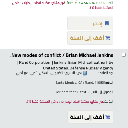
الطلب:
HE9797.4.S4 A94 1999
.
غير متاح:
مكتبة اتحاد الإمارات : داخل
المكتبة فقط
(1).
إحجز
أضف إلى السلة
New modes of conflict /
Brian Michael Jenkins.
Rand Corporation
Jenkins, Brian Michael
[author]
by
United States. Defense Nuclear Agency
نوع المادة :
نص
؛ التنسيق:
الكتروني
؛ الشكل الأدبي:
غير أدبي
الناشر:
Santa Monica, CA : Rand, [1983]
الوصول إلى الانترنت:
Click here for full text.
الإتاحة:
غير متاح:
مكتبة اتحاد الإمارات : داخل المكتبة فقط
(1).
أضف إلى السلة