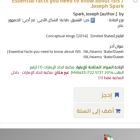
Essential facts you need to know about ISIS /
Joseph Spark.
Spark, Joseph
[author.]
by
نوع المادة :
نص
؛ التنسيق:
طباعة
؛ الشكل الأدبي:
غير أدبي
؛ الجمهور:
عام;
الناشر:
[United States] : Conceptual Kings, [2014]
عنوان آخر:
Essential facts you need to know about ISIS : ISIL/Islamic State/Daesh
ISIL/Islamic State/Daesh
الإتاحة:
المواد المتاحة للإعارة:
مكتبة اتحاد الإمارات
(1)
رقم
الطلب:
HV6433.I722 S737 2014
.
غير متاح:
مكتبة اتحاد الإمارات : داخل
المكتبة فقط
(1).
إحجز
أضف إلى السلة
فحات