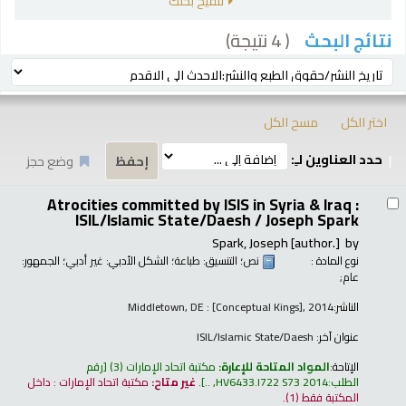
تنقيح بحثك
( 4 نتيجة)
نتائج البحث
رز
ترتيب بواسطة:
اختر الكل
مسح الكل
حدد العناوين لـِ:
وضع حجز
تائج
Atrocities committed by ISIS in Syria & Iraq :
ISIL/Islamic State/Daesh /
Joseph Spark
Spark, Joseph
[author.]
by
نوع المادة :
نص
؛ التنسيق:
طباعة
؛ الشكل الأدبي:
غير أدبي
؛ الجمهور:
عام;
الناشر:
Middletown, DE : [Conceptual Kings], 2014
عنوان آخر:
ISIL/Islamic State/Daesh
الإتاحة:
المواد المتاحة للإعارة:
مكتبة اتحاد الإمارات
(3)
رقم
الطلب:
HV6433.I722 S73 2014, ..
.
غير متاح:
مكتبة اتحاد الإمارات : داخل
المكتبة فقط
(1).