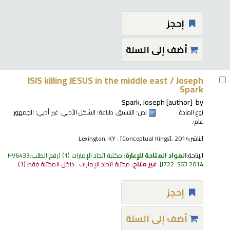
إحجز
أضف إلى السلة
ISIS killing JESUS in the middle east /
Joseph
Spark
Spark, Joseph
[author]
by
نوع المادة :
نص
؛ التنسيق:
طباعة
؛ الشكل الأدبي:
غير أدبي
؛ الجمهور:
عام;
الناشر:
Lexington, KY : [Conceptual Kings], 2014
الإتاحة:
المواد المتاحة للإعارة:
مكتبة اتحاد الإمارات
(1)
رقم الطلب:
HV6433
I722 .S63 2014
.
غير متاح:
مكتبة اتحاد الإمارات : داخل المكتبة فقط
(1).
إحجز
أضف إلى السلة