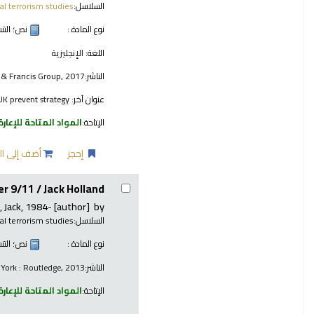
السلاسل:
al terrorism studies
نوع المادة :
نص
؛ الت
اللغة:
الإنجليزية
الناشر:
 & Francis Group, 2017
عنوان آخر:
UK prevent strategy
الإتاحة:
المواد المتاحة للإعارة
إحجز
أضف إلى ال
ter 9/11 /
Jack Holland.
, Jack
, 1984-
[author]
by
السلاسل:
cal terrorism studies
نوع المادة :
نص
؛ الت
الناشر:
York : Routledge, 2013
الإتاحة:
المواد المتاحة للإعارة