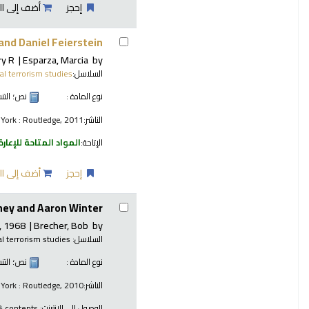
إحجز
أضف إلى ال
nd Daniel Feierstein.
ry R
Esparza, Marcia
by
السلاسل:
cal terrorism studies
نوع المادة :
نص
؛ الت
الناشر:
York : Routledge, 2011
الإتاحة:
المواد المتاحة للإعارة
إحجز
أضف إلى ال
ney and Aaron Winter.
, 1968-
Brecher, Bob
by
السلاسل:
Critical terrorism studies
نوع المادة :
نص
؛ الت
الناشر:
York : Routledge, 2010
الوصول إلى الانترنت:
 & contents