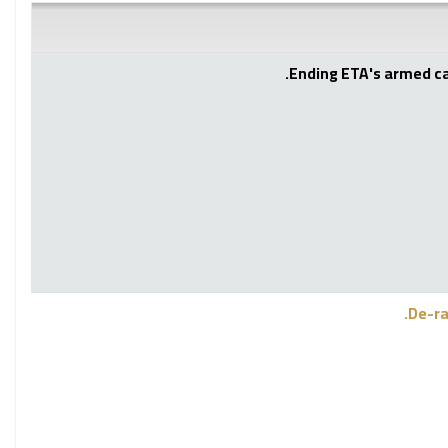
Ending ETA's armed c
De-ra