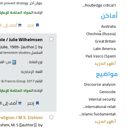
عنوان آخر:
UK prevent strategy
Routledge critical t...
الإتاحة:
المواد المتاحة للإعارة
أماكن
إحجز
أضف إلى ال
Australia
Chechni︠a︡ (Russia)
ble /
Julie Wilhelmsen.
Great Britain
Julie
, 1969-
[author.]
by
Latin America
السلاسل:
al terrorism studies
Paiś Vasco (Spain)
نوع المادة :
نص
؛ الت
أظهر المزيد
مواضيع
اللغة:
الإنجليزية
الناشر:
r & Francis Group 2017
Discourse analysis
الإتاحة:
المواد المتاحة للإعارة
Genocide
Internal security
إحجز
أضف إلى ال
International relati...
Islamic fundamentali...
religion /
M.S. Elshimi.
أظهر المزيد
lshimi, M. S
[[author]]
by