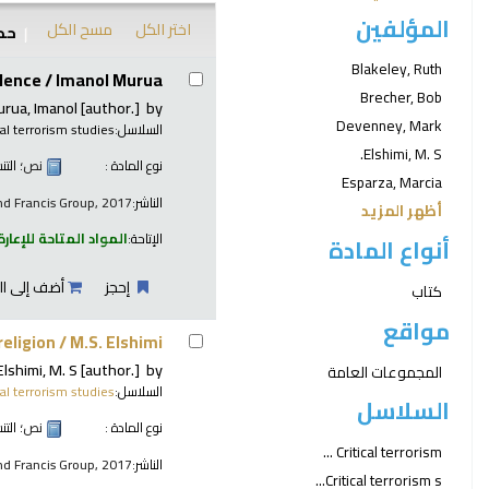
المؤلفين
اختر الكل
مسح الكل
حدد
نتائج
Blakeley, Ruth
lence /
Imanol Murua.
Brecher, Bob
rua, Imanol
[author.]
by
Devenney, Mark
السلاسل:
al terrorism studies
Elshimi, M. S.
نوع المادة :
نص
؛ الت
Esparza, Marcia
الناشر:
nd Francis Group, 2017
أظهر المزيد
الإتاحة:
المواد المتاحة للإعارة
أنواع المادة
إحجز
أضف إلى ال
كتاب
مواقع
religion /
M.S. Elshimi.
Elshimi, M. S
[author.]
by
المجموعات العامة
السلاسل:
cal terrorism studies
السلاسل
نوع المادة :
نص
؛ الت
Critical terrorism ...
الناشر:
nd Francis Group, 2017
Critical terrorism s...