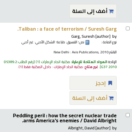
أضف إلى السلة
Taliban : a face of terrorism /
Suresh Garg.
Garg, Suresh
[author]
by
نوع المادة :
نص
؛ التنسيق:
طباعة
؛ الشكل الأدبي:
غير أدبي
الناشر:
New Delhi : Axis Publications, 2010
الإتاحة:
المواد المتاحة للإعارة:
مكتبة اتحاد الإمارات
(1)
رقم الطلب:
DS389.2
G37 2010
.
غير متاح:
مكتبة اتحاد الإمارات : داخل المكتبة فقط
(1).
إحجز
أضف إلى السلة
Peddling peril : how the secret nuclear trade
arms America's enemies /
David Albright.
Albright, David
[author]
by