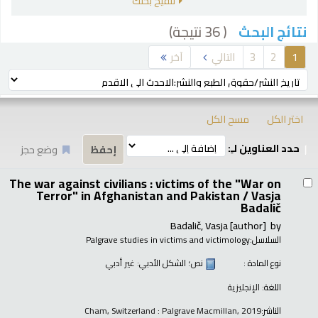
تنقيح بحثك
( 36 نتيجة)
نتائج البحث
رز
1
2
3
التالي
آخر
ترتيب بواسطة:
اختر الكل
مسح الكل
حدد العناوين لـِ:
وضع حجز
تائج
The war against civilians : victims of the "War on
Terror" in Afghanistan and Pakistan /
Vasja
Badalič
Badalič, Vasja
[author]
by
السلاسل:
Palgrave studies in victims and victimology
نوع المادة :
نص
؛ الشكل الأدبي:
غير أدبي
اللغة:
الإنجليزية
الناشر:
Cham, Switzerland : Palgrave Macmillan, 2019