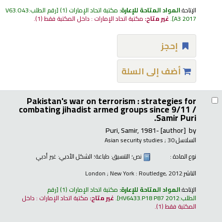
الإتاحة:
المواد المتاحة للإعارة:
مكتبة اتحاد الإمارات
(1)
رقم الطلب:
V63.O43
A3 2017
.
غير متاح:
مكتبة اتحاد الإمارات : داخل المكتبة فقط
(1).
إحجز
أضف إلى السلة
Pakistan's war on terrorism : strategies for
combating jihadist armed groups since 9/11 /
Samir Puri.
Puri, Samir
, 1981-
[author]
by
السلاسل:
; 30
Asian security studies
نوع المادة :
نص
؛ التنسيق:
طباعة
؛ الشكل الأدبي:
غير أدبي
الناشر:
London ; New York : Routledge, 2012
الإتاحة:
المواد المتاحة للإعارة:
مكتبة اتحاد الإمارات
(1)
رقم
الطلب:
HV6433.P18 P87 2012
.
غير متاح:
مكتبة اتحاد الإمارات : داخل
المكتبة فقط
(1).