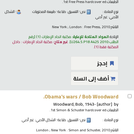
الطبعات:
1st Free Press hardcover ed.
نوع المادة :
نص
؛ التنسيق:
طباعة
؛ طبيعة المحتويات:
؛ الشكل
الأدبي:
غير أدبي
الناشر:
New York ; London : Free Press, 2010
الإتاحة:
المواد المتاحة للإعارة:
مكتبة اتحاد الإمارات
(1)
رقم
الطلب:
U264.5.P18 A425 2010
.
غير متاح:
مكتبة اتحاد الإمارات : داخل
المكتبة فقط
(1).
إحجز
أضف إلى السلة
Obama's wars /
Bob Woodward.
Woodward, Bob
, 1943-
[author]
by
الطبعات:
1st Simon & Schuster hardcover ed.
نوع المادة :
نص
؛ التنسيق:
طباعة
؛ الشكل الأدبي:
غير أدبي
الناشر:
London ; New York : Simon and Schuster, 2010