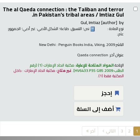
The al Qaeda connection : the Taliban and terror
in Pakistan's tribal areas /
Imtiaz Gul.
Gul, Imtiaz
[author]
by
نوع المادة :
نص
؛ التنسيق:
طباعة
؛ الشكل الأدبي:
غير أدبي
؛ الجمهور:
عام;
الناشر:
New Delhi : Penguin Books India, Viking, 2009
عنوان آخر:
Qaeda connection
الإتاحة:
المواد المتاحة للإعارة:
مكتبة اتحاد الإمارات
(1)
رقم
الطلب:
HV6433.P35 G85 2009
.
غير متاح:
مكتبة اتحاد الإمارات : داخل
المكتبة فقط
(1).
إحجز
أضف إلى السلة
فحات
1
2
3
التالي
آخر