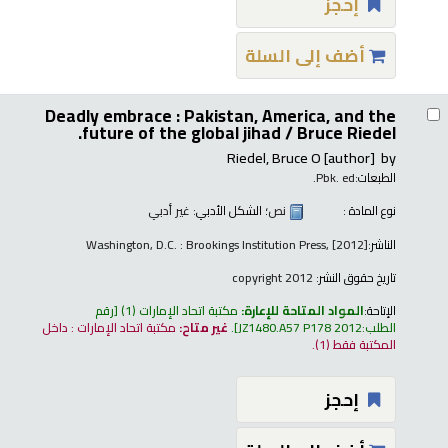
إحجز
أضف إلى السلة
Deadly embrace : Pakistan, America, and the
future of the global jihad /
Bruce Riedel.
Riedel, Bruce O
[author]
by
الطبعات:
Pbk. ed.
نوع المادة :
نص
؛ الشكل الأدبي:
غير أدبي
الناشر:
Washington, D.C. : Brookings Institution Press, [2012]
تاريخ حقوق النشر:
copyright 2012
الإتاحة:
المواد المتاحة للإعارة:
مكتبة اتحاد الإمارات
(1)
رقم
الطلب:
JZ1480.A57 P178 2012
.
غير متاح:
مكتبة اتحاد الإمارات : داخل
المكتبة فقط
(1).
إحجز