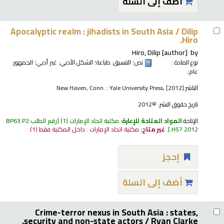
أضف إلى السلة
Apocalyptic realm : jihadists in South Asia /
Dilip
Hiro.
Hiro, Dilip
[author]
by
نوع المادة :
نص
؛ التنسيق:
طباعة
؛ الشكل الأدبي:
غير أدبي
؛ الجمهور:
عام;
الناشر:
New Haven, Conn. : Yale University Press, [2012]
تاريخ حقوق النشر:
©2012
الإتاحة:
المواد المتاحة للإعارة:
مكتبة اتحاد الإمارات
(1)
رقم الطلب:
BP63.P2
.H57 2012
.
غير متاح:
مكتبة اتحاد الإمارات : داخل المكتبة فقط
(1).
إحجز
أضف إلى السلة
Crime-terror nexus in South Asia : states,
security and non-state actors /
Ryan Clarke.