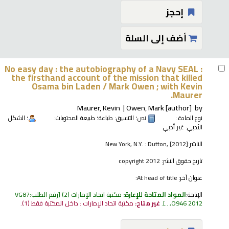
إحجز
أضف إلى السلة
No easy day : the autobiography of a Navy SEAL :
the firsthand account of the mission that killed
Osama bin Laden /
Mark Owen ; with Kevin
Maurer.
Maurer, Kevin
Owen, Mark
[author]
by
نوع المادة :
نص
؛ التنسيق:
طباعة
؛ طبيعة المحتويات:
؛ الشكل
الأدبي:
غير أدبي
الناشر:
New York, N.Y. : Dutton, [2012]
تاريخ حقوق النشر:
copyright 2012
عنوان آخر:
At head of title:
الإتاحة:
المواد المتاحة للإعارة:
مكتبة اتحاد الإمارات
(2)
رقم الطلب:
VG87
O946 2012, ..
.
غير متاح:
مكتبة اتحاد الإمارات : داخل المكتبة فقط
(1).