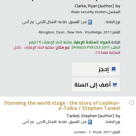
Clarke, Ryan
[author]
by
السلاسل:
Asian security studies
نوع المادة :
نص
؛ التنسيق:
طباعة
؛ الشكل الأدبي:
غير أدبي
الناشر:
Abingdon, Oxon ; New York : Routledge, 2011
الإتاحة:
المواد المتاحة للإعارة:
مكتبة اتحاد الإمارات
(1)
رقم
الطلب:
HV6433.P18 C53 2011
.
غير متاح:
مكتبة اتحاد الإمارات : داخل
المكتبة فقط
(1).
إحجز
أضف إلى السلة
Storming the world stage : the story of Lashkar-
e-Taiba /
Stephen Tankel.
Tankel, Stephen
[author]
by
نوع المادة :
نص
؛ التنسيق:
طباعة
؛ الشكل الأدبي:
غير أدبي
الناشر:
London : C. Hurst, 2011