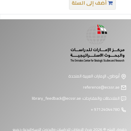
أضف إلى السلة
فحات
أبوظبي، الإمارات العربية المتحدة
reference@ecssr.ae
الملاحظات والمقترحات:
library_feedback@ecssr.ae
97124044780 +
حقوق النشر © 2026 مركز الإمارات للدراسات والبحوث الاستراتيجية جميع