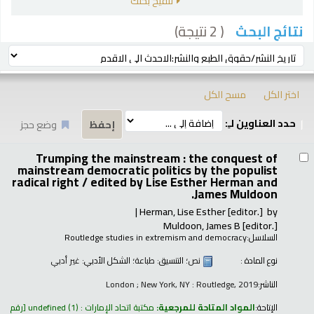
تنقيح بحثك
( 2 نتيجة)
نتائج البحث
رز
ترتيب بواسطة:
اختر الكل
مسح الكل
حدد العناوين لـِ:
وضع حجز
تائج
Trumping the mainstream : the conquest of
mainstream democratic politics by the populist
radical right /
edited by Lise Esther Herman and
James Muldoon.
Herman, Lise Esther
[editor.]
by
Muldoon, James B
[editor.]
السلاسل:
Routledge studies in extremism and democracy
نوع المادة :
نص
؛ التنسيق:
طباعة
؛ الشكل الأدبي:
غير أدبي
الناشر:
London ; New York, NY : Routledge, 2019
الإتاحة:
المواد المتاحة للمرجعية:
مكتبة اتحاد الإمارات : undefined
(1)
رقم