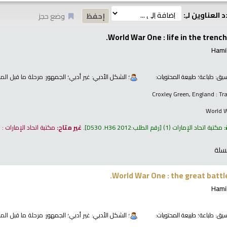
 العناوين لـِ:
وضع حجز
World War One : life in the trenc
Hami
نسيق:
طباعة
؛ طبيعة المحتويات:
؛ الشكل الأدبي:
غير أدبي
؛ الجمهور:
مرحلة ما قبل المر
Croxley Green, England : Tr
World 
:
مكتبة اتحاد الإمارات
(1)
رقم الطلب:
D530 .H36 2012
.
غير متاح:
مكتبة اتحاد الإمارات :
سلة
World War One : the great battl
Hami
نسيق:
طباعة
؛ طبيعة المحتويات:
؛ الشكل الأدبي:
غير أدبي
؛ الجمهور:
مرحلة ما قبل المر