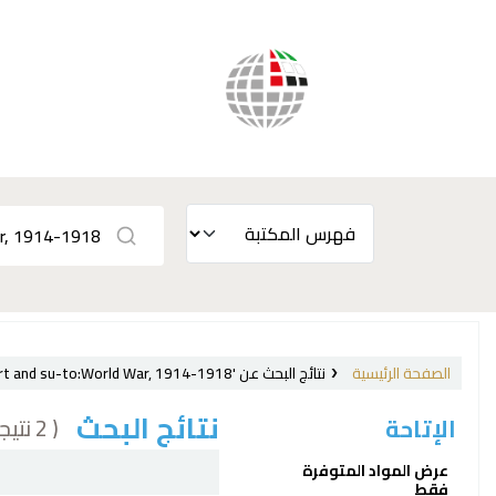
الصفحة الرئيسية
نتائج البحث عن 'ccl=su:{War} and au:Hamilton, Robert and su-to:World War, 1914-1918'
نتائج البحث
( 2 نتيجة)
الإتاحة
فرز
عرض المواد المتوفرة
فقط