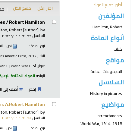
أظهر جميع المواد
اختر الكل
مسح الكل
حدد
المؤلفين
نتائج
hes /
Robert Hamilton.
Hamilton, Robert
lton, Robert
[author]
by
أنواع المادة
السلاسل:
History in pictures
نوع المادة :
نص
؛ الت
كتاب
الناشر:
ans Altantic Press, 2012
مواقع
عنوان آخر:
World War I
War 1
المجموعات العامة
الإتاحة:
المواد المتاحة للإعارة
السلاسل
إحجز
أضف إلى ال
History in pictures
مواضيع
es /cRobert Hamilton.
lton, Robert
[author]
by
Intrenchments
السلاسل:
History in pictures
World War, 1914-1918
نوع المادة :
نص
؛ الت