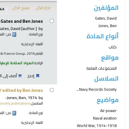
المؤلفين
اختر الكل
مسح الكل
حدد
نتائج
Gates, David
 Gates and Ben Jones.
Jones, Ben
Gates, David
[author.]
by
أنواع المادة
نوع المادة :
نص
؛ الت
اللغة:
الإنجليزية
كتاب
الناشر:
 & Francis Group, 2016
مواقع
الإتاحة:
المواد المتاحة للإعارة
المجموعات العامة
إحجز
أضف إلى ال
السلاسل
Navy Records Society...
 /
edited by Ben Jones.
Jones, Ben
, 1974-
by
مواضيع
السلاسل:
ociety publications
Air power
نوع المادة :
نص
؛ الت
Naval aviation
اللغة:
الإنجليزية
World War, 1914-1918