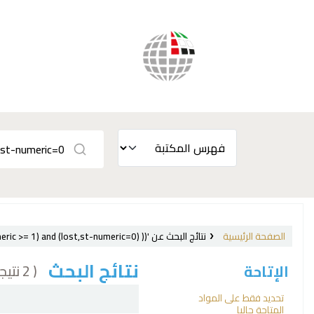
الصفحة الرئيسية
نتائج البحث عن 'ccl=su:{War} and au:Jones, Ben and (( (allrecords,AlwaysMatches='') and (not-onloan-count,st-numeric >= 1) and (lost,st-numeric=0) ))'
نتائج البحث
( 2 نتيجة)
الإتاحة
فرز
تحديد فقط على المواد
المتاحة حاليا