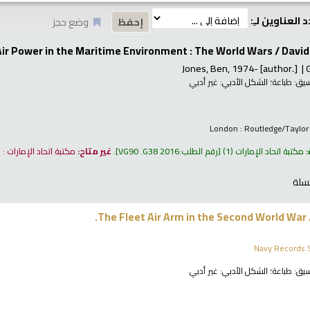
 العناوين لـِ:
وضع حجز
Air Power in the Maritime Environment : The World Wars /
David
Jones, Ben
, 1974-
[author.]
نسيق:
طباعة
؛ الشكل الأدبي:
غير أدبي
London : Routledge/Taylor
:
مكتبة اتحاد الإمارات
(1)
رقم الطلب:
VG90 .G38 2016
.
غير متاح:
مكتبة اتحاد الإمارات :
سلة
The Fleet Air Arm in the Second World War
Navy Records S
نسيق:
طباعة
؛ الشكل الأدبي:
غير أدبي