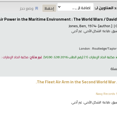
 العناوين لـِ:
وضع حجز
Air Power in the Maritime Environment : The World Wars /
David
Jones, Ben
, 1974-
[author.]
نسيق:
طباعة
؛ الشكل الأدبي:
غير أدبي
London : Routledge/Taylor
:
مكتبة اتحاد الإمارات
(1)
رقم الطلب:
VG90 .G38 2016
.
غير متاح:
مكتبة اتحاد الإمارات :
سلة
The Fleet Air Arm in the Second World War
Navy Records S
نسيق:
طباعة
؛ الشكل الأدبي:
غير أدبي