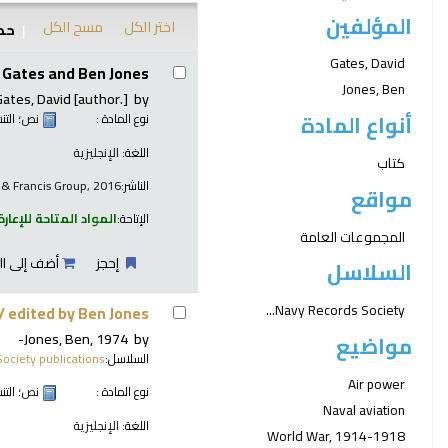
المؤلفين
اختر الكل
مسح الكل
حدد
نتائج
Gates, David
 Gates and Ben Jones.
Jones, Ben
Gates, David
[author.]
by
أنواع المادة
نوع المادة :
نص
؛ الت
اللغة:
الإنجليزية
كتاب
الناشر:
 & Francis Group, 2016
مواقع
الإتاحة:
المواد المتاحة للإعارة
المجموعات العامة
إحجز
أضف إلى ال
السلاسل
Navy Records Society...
 /
edited by Ben Jones.
Jones, Ben
, 1974-
by
مواضيع
السلاسل:
ociety publications
Air power
نوع المادة :
نص
؛ الت
Naval aviation
اللغة:
الإنجليزية
World War, 1914-1918