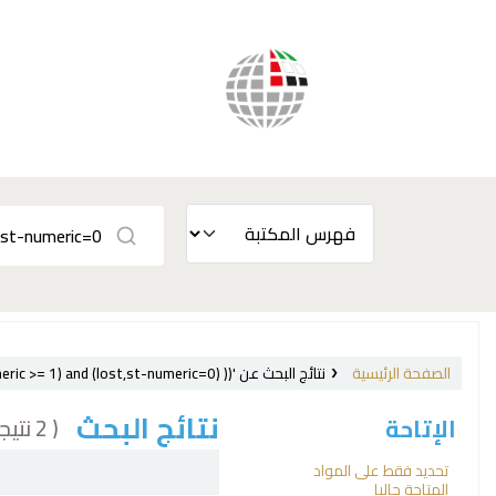
الصفحة الرئيسية
نتائج البحث عن 'ccl=su:{War} and au:Jones, Ben and (( (allrecords,AlwaysMatches='') and (not-onloan-count,st-numeric >= 1) and (lost,st-numeric=0) ))'
نتائج البحث
( 2 نتيجة)
الإتاحة
فرز
تحديد فقط على المواد
المتاحة حاليا