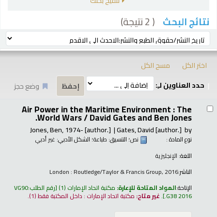
تنقيح بحثك
( 2 نتيجة)
نتائج البحث
رز
ترتيب بواسطة:
اختر الكل
مسح الكل
حدد العناوين لـِ:
وضع حجز
تائج
Air Power in the Maritime Environment : The
World Wars /
David Gates and Ben Jones.
Jones, Ben
, 1974-
[author.]
Gates, David
[author.]
by
نوع المادة :
نص
؛ التنسيق:
طباعة
؛ الشكل الأدبي:
غير أدبي
اللغة:
الإنجليزية
الناشر:
London : Routledge/Taylor & Francis Group, 2016
الإتاحة:
المواد المتاحة للإعارة:
مكتبة اتحاد الإمارات
(1)
رقم الطلب:
VG90
.G38 2016
.
غير متاح:
مكتبة اتحاد الإمارات : داخل المكتبة فقط
(1).