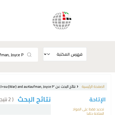
الصفحة الرئيسية
نتائج البحث عن 'ccl=su:{War} and au:Kaufman, Joyce P.'
نتائج البحث
( 2 نتيجة)
الإتاحة
فرز
تحديد فقط على المواد
المتاحة حاليا