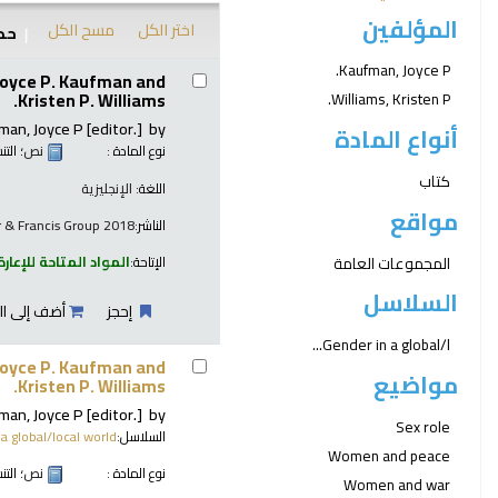
المؤلفين
اختر الكل
مسح الكل
حدد
نتائج
Kaufman, Joyce P.
Joyce P. Kaufman and
Kristen P. Williams.
Williams, Kristen P.
man, Joyce P
[editor.]
by
أنواع المادة
نوع المادة :
نص
؛ الت
كتاب
اللغة:
الإنجليزية
مواقع
الناشر:
r & Francis Group 2018
المجموعات العامة
الإتاحة:
المواد المتاحة للإعارة
السلاسل
إحجز
أضف إلى ال
Gender in a global/l...
Joyce P. Kaufman and
مواضيع
Kristen P. Williams.
man, Joyce P
[editor.]
by
Sex role
السلاسل:
a global/local world
Women and peace
نوع المادة :
نص
؛ الت
Women and war