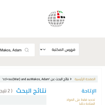
الصفحة الرئيسية
نتائج البحث عن 'ccl=su:{War} and au:Makos, Adam'
نتائج البحث
( 2 نتيجة)
الإتاحة
فرز
تحديد فقط على المواد
المتاحة حاليا