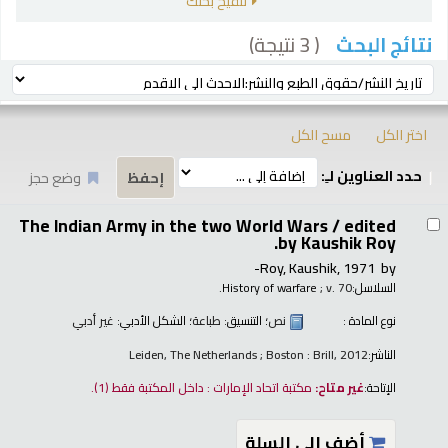
تنقيح بحثك
( 3 نتيجة)
نتائج البحث
رز
ترتيب بواسطة:
اختر الكل
مسح الكل
حدد العناوين لـِ:
وضع حجز
تائج
The Indian Army in the two World Wars /
edited
by Kaushik Roy.
Roy, Kaushik
, 1971-
by
السلاسل:
; v. 70.
History of warfare
نوع المادة :
نص
؛ التنسيق:
طباعة
؛ الشكل الأدبي:
غير أدبي
الناشر:
Leiden, The Netherlands ; Boston : Brill, 2012
الإتاحة:
غير متاح:
مكتبة اتحاد الإمارات : داخل المكتبة فقط
(1).
أضف إلى السلة