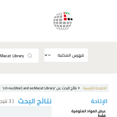
الصفحة الرئيسية
نتائج البحث عن 'ccl=su:{War} and se:Macat Library'
نتائج البحث
( 3 نتيجة)
الإتاحة
فرز
عرض المواد المتوفرة
فقط