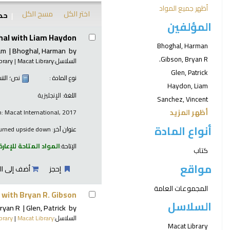
أظهر جميع المواد
اختر الكل
مسح الكل
حدد
المؤلفين
نتائج
al with Liam Haydon
Bhoghal, Harman
am
Bhoghal, Harman
by
Gibson, Bryan R.
السلاسل:
Macat Library
|
brary
Glen, Patrick
نوع المادة :
نص
؛ الت
Haydon, Liam
اللغة:
الإنجليزية
Sanchez, Vincent
أظهر المزيد
: Macat International, 2017
أنواع المادة
عنوان آخر:
 turned upside down
الإتاحة:
المواد المتاحة للإعارة
كتاب
مواقع
إحجز
أضف إلى ال
المجموعات العامة
 with Bryan R. Gibson
السلاسل
Bryan R
Glen, Patrick
by
السلاسل:
Macat Library
|
brary
Macat Library