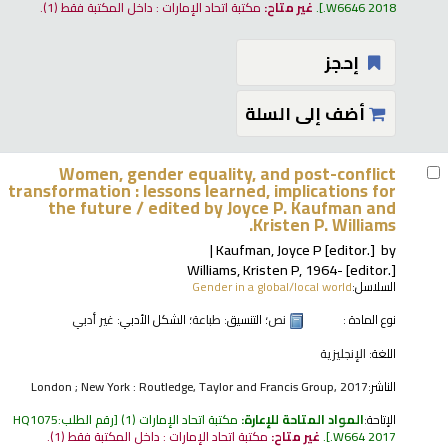
.W6646 2018
.
غير متاح:
مكتبة اتحاد الإمارات : داخل المكتبة فقط
(1).
إحجز
أضف إلى السلة
Women, gender equality, and post-conflict
transformation : lessons learned, implications for
the future /
edited by Joyce P. Kaufman and
Kristen P. Williams.
Kaufman, Joyce P
[editor.]
by
Williams, Kristen P
, 1964-
[editor.]
السلاسل:
Gender in a global/local world
نوع المادة :
نص
؛ التنسيق:
طباعة
؛ الشكل الأدبي:
غير أدبي
اللغة:
الإنجليزية
الناشر:
London ; New York : Routledge, Taylor and Francis Group, 2017
الإتاحة:
المواد المتاحة للإعارة:
مكتبة اتحاد الإمارات
(1)
رقم الطلب:
HQ1075
.W664 2017
.
غير متاح:
مكتبة اتحاد الإمارات : داخل المكتبة فقط
(1).