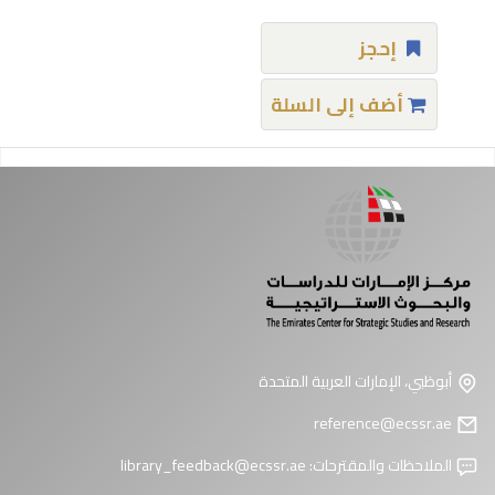
إحجز
أضف إلى السلة
فحات
أبوظبي، الإمارات العربية المتحدة
reference@ecssr.ae
الملاحظات والمقترحات:
library_feedback@ecssr.ae