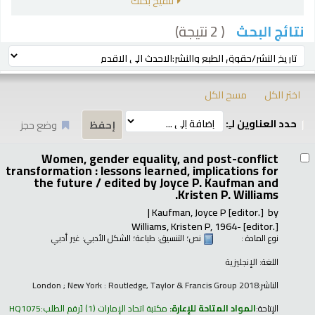
تنقيح بحثك
( 2 نتيجة)
نتائج البحث
رز
ترتيب بواسطة:
اختر الكل
مسح الكل
حدد العناوين لـِ:
وضع حجز
تائج
Women, gender equality, and post-conflict
transformation : lessons learned, implications for
the future /
edited by Joyce P. Kaufman and
Kristen P. Williams.
Kaufman, Joyce P
[editor.]
by
Williams, Kristen P
, 1964-
[editor.]
نوع المادة :
نص
؛ التنسيق:
طباعة
؛ الشكل الأدبي:
غير أدبي
اللغة:
الإنجليزية
الناشر:
London ; New York : Routledge, Taylor & Francis Group 2018
الإتاحة:
المواد المتاحة للإعارة:
مكتبة اتحاد الإمارات
(1)
رقم الطلب:
HQ1075