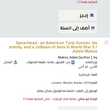
المكتبة فقط
(1).
إحجز
أضف إلى السلة
Spearhead : an American Tank Gunner, his
enemy, and a collision of lives in World War II /
Adam Makos.
Makos, Adam
[author.]
by
نوع المادة :
نص
؛ التنسيق:
طباعة
؛ طبيعة المحتويات:
؛ الشكل
الأدبي:
غير أدبي
اللغة:
الإنجليزية
الناشر:
London: Atlantic Books, 2019
الوصول إلى الانترنت:
اضغط هنا للوصول بشكل مباشر
الإتاحة:
غير متاح:
مكتبة اتحاد الإمارات : داخل المكتبة فقط
(1).