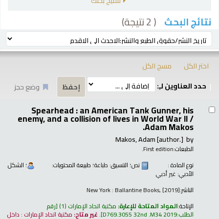
تنقيح بحثك
( 2 نتيجة)
نتائج البحث
رز
ترتيب بواسطة:
اختر الكل
مسح الكل
حدد العناوين لـِ:
وضع حجز
تائج
Spearhead : an American Tank Gunner, his
enemy, and a collision of lives in World War II /
Adam Makos.
Makos, Adam
[author.]
by
الطبعات:
First edition.
نوع المادة :
نص
؛ التنسيق:
طباعة
؛ طبيعة المحتويات:
؛ الشكل
الأدبي:
غير أدبي
الناشر:
New York : Ballantine Books, [2019]
الإتاحة:
المواد المتاحة للإعارة:
مكتبة اتحاد الإمارات
(1)
رقم
الطلب:
D769.3055 32nd .M34 2019
.
غير متاح:
مكتبة اتحاد الإمارات : داخل