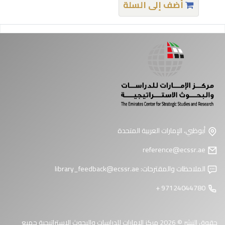
أضف إلى السلة
فحات
أبوظبي، الإمارات العربية المتحدة
reference@ecssr.ae
الملاحظات والمقترحات:
library_feedback@ecssr.ae
97124044780 +
حقوق النشر © 2026 مركز الإمارات للدراسات والبحوث الاستراتيجية جميع