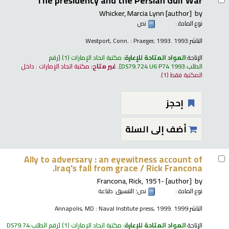
The presidency and the Persian Gulf War
Whicker, Marcia Lynn
[author]
by
نوع المادة :
نص
الناشر:
Westport, Conn. : Praeger, 1993. 1993
الإتاحة:
المواد المتاحة للإعارة:
مكتبة اتحاد الإمارات
(1)
رقم
الطلب:
DS79.724 U6 P74 1993
.
غير متاح:
مكتبة اتحاد الإمارات : داخل
المكتبة فقط
(1).
إحجز
أضف إلى السلة
Ally to adversary : an eyewitness account of
Iraq's fall from grace /
Rick Francona.
Francona, Rick
, 1951-
[author]
by
نوع المادة :
نص
؛ التنسيق:
طباعة
الناشر:
Annapolis, MD : Naval Institute press, 1999. 1999
الإتاحة:
المواد المتاحة للإعارة:
مكتبة اتحاد الإمارات
(1)
رقم الطلب:
DS79.74