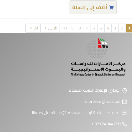
أضف إلى السلة
فحات
1
2
3
4
5
6
7
8
9
10
التالي
آخر
أبوظبي، الإمارات العربية المتحدة
reference@ecssr.ae
الملاحظات والمقترحات:
library_feedback@ecssr.ae
97124044780 +