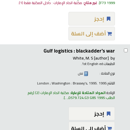
F73 1999
.
غير متاح:
مكتبة اتحاد الإمارات : داخل المكتبة فقط
(1).
إحجز
أضف إلى السلة
Gulf logistics : blackadder's war
White, M. S
[author]
by
الطبعات:
1st English ed.
نوع المادة :
نص
الناشر:
London ; Washington : Brassey's, 1995. 1995
الإتاحة:
المواد المتاحة للإعارة:
مكتبة اتحاد الإمارات
(2)
رقم
الطلب:
DS79.724.G3 G85 1995, ..
.
إحجز
أضف إلى السلة