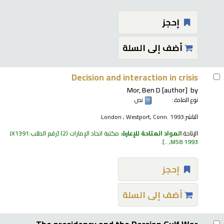
إحجز
أضف إلى السلة
Decision and interaction in crisis
Mor, Ben D
[author]
by
نوع المادة :
نص
الناشر:
London ; Westport, Conn. 1993
الإتاحة:
المواد المتاحة للإعارة:
مكتبة اتحاد الإمارات
(2)
رقم الطلب:
JX1391
.
M58 1993, ..
إحجز
أضف إلى السلة