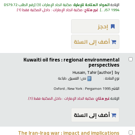
الإتاحة:
المواد المتاحة للإعارة:
مكتبة اتحاد الإمارات
(3)
رقم الطلب:
DS79.72
I57 1994, ..
.
غير متاح:
مكتبة اتحاد الإمارات : داخل المكتبة فقط
(1).
إحجز
أضف إلى السلة
Kuwaiti oil fires : regional environmental
perspectives
Husain, Tahir
[author]
by
نوع المادة :
نص
؛ التنسيق:
طباعة
الناشر:
Oxford ; New York : Pergamon 1995
الإتاحة:
غير متاح:
مكتبة اتحاد الإمارات : داخل المكتبة فقط
(1).
أضف إلى السلة
The Iran-Iraq war : impact and implications