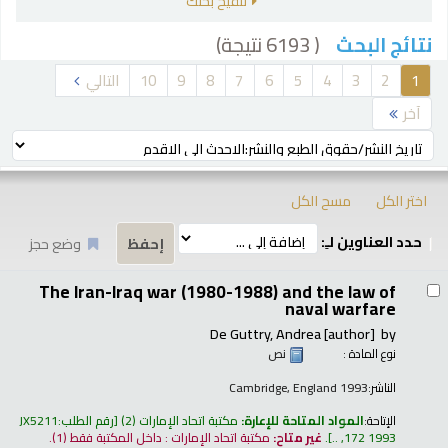
تنقيح بحثك
( 6193 نتيجة)
نتائج البحث
رز
1
2
3
4
5
6
7
8
9
10
التالي
آخر
ترتيب بواسطة:
اختر الكل
مسح الكل
حدد العناوين لـِ:
وضع حجز
تائج
The Iran-Iraq war (1980-1988) and the law of
naval warfare
De Guttry, Andrea
[author]
by
نوع المادة :
نص
الناشر:
Cambridge, England 1993
الإتاحة:
المواد المتاحة للإعارة:
مكتبة اتحاد الإمارات
(2)
رقم الطلب:
JX5211
172 1993, ..
.
غير متاح:
مكتبة اتحاد الإمارات : داخل المكتبة فقط
(1).