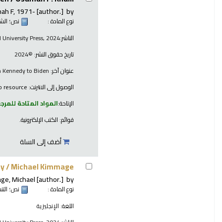
mah F
, 1971-
[author.]
by
نوع المادة :
نص
؛ الش
الناشر:
 University Press, 2024
تاريخ حقوق النشر:
©2024
عنوان آخر:
m Kennedy to Biden
الوصول إلى الانترنت:
o resource
الإتاحة:
المواد المتاحة للمرج
قوائم:
الكتب الإلكترونية
.
أضف إلى السلة
ty /
Michael Kimmage.
ge, Michael
[author.]
by
نوع المادة :
نص
؛ الت
اللغة:
الإنجليزية