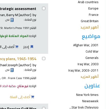
Arab countries
 strategic assessment
Europe
man, Barry M
[author]
by
France
نوع المادة :
نص
Great Britain
أظهر المزيد
الناشر:
 St. Martin's Press 1991
مواضيع
الإتاحة:
المواد المتاحة للإعارة
Afghan War, 2001
إحجز
أضف إلى ال
Cold War
Generals
ency plans, 1945-1954
Iraq War, 2003
chael Joseph
[author]
by
نوع المادة :
نص
Iraq War, 2003-2011
أظهر المزيد
الناشر:
, OR : Frank Cass 1996
عناوين
الإتاحة:
غير متاح:
مكتبة اتحاد ا
New York times
أضف إلى السلة
Newsweek
Star trek (Televisio...
the Persian Gulf War