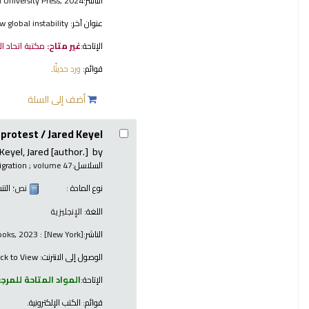
الناشر:
 University Press, 2024
عنوان آخر:
w global instability
الإتاحة:
غير متاح:
مكتبة اتحاد ا
قوائم:
ورد حديثًا
.
أضف إلى السلة
 protest /
Jared Keyel.
Keyel, Jared
[author.]
by
السلاسل:
; volume 47
gration
نوع المادة :
نص
؛ الت
اللغة:
الإنجليزية
الناشر:
[New York] : Berghahn Books, 2023
الوصول إلى الانترنت:
ick to View
الإتاحة:
المواد المتاحة للمرج
قوائم:
الكتب الإلكترونية
.