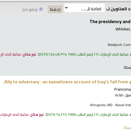
 العناوين لـِ:
وضع حجز
The presidency and
Whicker,
Westport, Conn
:
مكتبة اتحاد الإمارات
(1)
رقم الطلب:
DS79.724 U6 P74 1993
.
غير متاح:
مكتبة اتحاد الإ
سلة
Ally to adversary : an eyewitness account of Iraq's fall from 
Francona,
نسيق:
طباعة
Annapolis, MD : Naval Inst
:
مكتبة اتحاد الإمارات
(1)
رقم الطلب:
DS79.74 F73 1999
.
غير متاح:
مكتبة اتحاد الإمارات
سلة