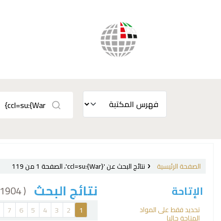
الصفحة الرئيسية
نتائج البحث عن 'ccl=su:{War}'، الصفحة 1 من 119
نتائج البحث
( 1904 نتيجة)
الإتاحة
فرز
تحديد فقط على المواد
7
6
5
4
3
2
1
المتاحة حاليا