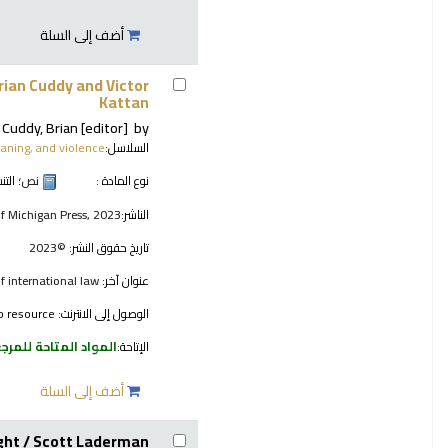
أضف إلى السلة
rian Cuddy and Victor
Kattan
Cuddy, Brian
[editor]
by
السلاسل:
aning, and violence
نوع المادة :
نص
؛ الت
الناشر:
of Michigan Press, 2023
تاريخ حقوق النشر:
©2023
عنوان آخر:
of international law
الوصول إلى الانترنت:
o resource
الإتاحة:
المواد المتاحة للمرج
أضف إلى السلة
ght /
Scott Laderman.