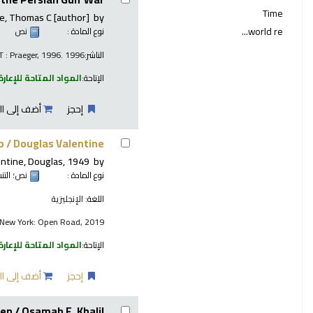
Time
e, Thomas C
[author]
by
world re...
نوع المادة :
نص
الناشر:
T : Praeger, 1996. 1996
الإتاحة:
المواد المتاحة للإعارة
إحجز
أضف إلى ال
p /
Douglas Valentine.
entine, Douglas
, 1949-
by
نوع المادة :
نص
؛ الت
اللغة:
الإنجليزية
New York: Open Road, 2019
الإتاحة:
المواد المتاحة للإعارة
إحجز
أضف إلى ال
den /
Osamah F. Khalil.