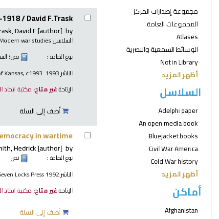
مجموعة إصدارات المركز
7-1918 /
David F.Trask.
المجموعات العامة
rask, David F
[author]
by
Atlases
السلاسل:
Modern war studies
الوسائط السمعية والبصرية
نوع المادة :
نص
؛ الت
Not in Library
الناشر:
 of Kansas, c1993. 1993
أظهر المزيد
السلاسل
الإتاحة:
غير متاح:
مكتبة اتحاد ا
Adelphi paper
أضف إلى السلة
An open media book
democracy in wartime
Bluejacket books
ith, Hedrick
[author]
by
Civil War America
نوع المادة :
نص
Cold War history
أظهر المزيد
الناشر:
 Seven Locks Press 1992
أماكن
الإتاحة:
غير متاح:
مكتبة اتحاد ا
Afghanistan
أضف إلى السلة