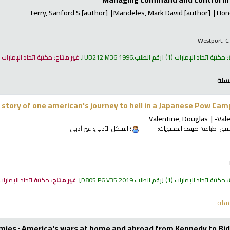
Terry, Sanford S
[author]
Mandeles, Mark David
[author]
Hon
Westport, C
:
مكتبة اتحاد الإمارات
(1)
رقم الطلب:
UB212 M36 1996
.
غير متاح:
مكتبة اتحاد الإمارات
سلة
e story of one american's journey to hell in a Japanese Pow Cam
Valentine, Douglas
Val
نسيق:
طباعة
؛ طبيعة المحتويات:
؛ الشكل الأدبي:
غير أدبي
:
مكتبة اتحاد الإمارات
(1)
رقم الطلب:
D805.P6 V35 2019
.
غير متاح:
مكتبة اتحاد الإمارا
سلة
emies : America's wars at home and abroad from Kennedy to Bi