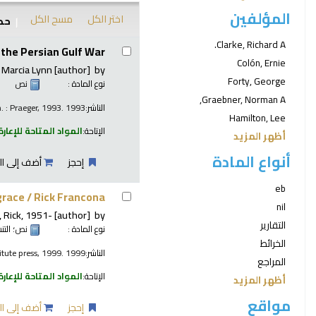
المؤلفين
اختر الكل
مسح الكل
حدد
نتائج
Clarke, Richard A.
 the Persian Gulf War
Colón, Ernie
 Marcia Lynn
[author]
by
Forty, George
نوع المادة :
نص
Graebner, Norman A,
الناشر:
. : Praeger, 1993. 1993
Hamilton, Lee
الإتاحة:
المواد المتاحة للإعارة
أظهر المزيد
أنواع المادة
إحجز
أضف إلى ال
eb
grace /
Rick Francona.
nil
 Rick
, 1951-
[author]
by
التقارير
نوع المادة :
نص
؛ الت
الخرائط
الناشر:
itute press, 1999. 1999
المراجع
الإتاحة:
المواد المتاحة للإعارة
أظهر المزيد
مواقع
إحجز
أضف إلى ال