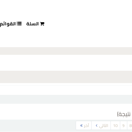
السلة
القوائم
8
9
10
التالي
آخر