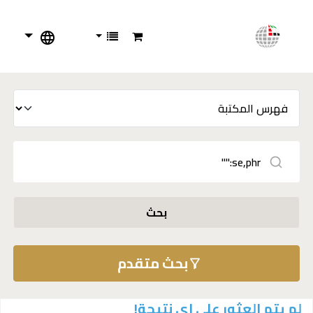
بحث
بحث متقدم
لم يتم العثور على اي نتيجة!