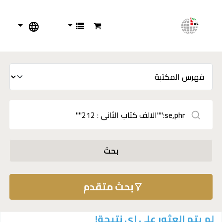
بحث
بحث متقدم
لم يتم العثور على اي نتيجة!