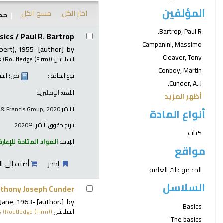
المؤلفين
اختر الكل
مسح الكل
حدد
نتائج
Bartrop, Paul R.
sics /
Paul R. Bartrop
Campanini, Massimo
bert)
, 1955-
[author]
by
Cleaver, Tony
السلاسل:
s (Routledge (Firm))
Conboy, Martin
نوع المادة :
نص
؛ الت
Cunder, A. J.
اللغة:
الإنجليزية
أظهر المزيد
الناشر:
r & Francis Group, 2020
أنواع المادة
تاريخ حقوق النشر:
©2020
كتاب
الإتاحة:
المواد المتاحة للإعارة
مواقع
إحجز
أضف إلى ال
المجموعات العامة
السلاسل
nthony Joseph Cunder.
 Jane
, 1963-
[author.]
by
Basics
السلاسل:
s (Routledge (Firm))
The basics