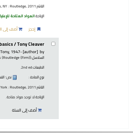
الناشر:
, NY : Routledge, 2011
الإتاحة:
المواد المتاحة للإعارة
إحجز
أضف إلى ال
basics /
Tony Cleaver.
 Tony
, 1947-
[author]
by
السلاسل:
s (Routledge (Firm))
الطبعات:
2nd ed.
نوع المادة :
نص
؛ الت
الناشر:
York : Routledge, 2011
الإتاحة:
لا توجد مواد متاحة.
أضف إلى السلة
صفحات