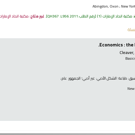
Abingdon, Oxon ; New York
:
مكتبة اتحاد الإمارات
(1)
رقم الطلب:
QH367 .L956 2011
.
غير متاح:
مكتبة اتحاد الإمارا
سلة
Economics : the 
Cleaver,
Basic
نسيق:
طباعة
؛ الشكل الأدبي:
غير أدبي
؛ الجمهور:
عام;
New 