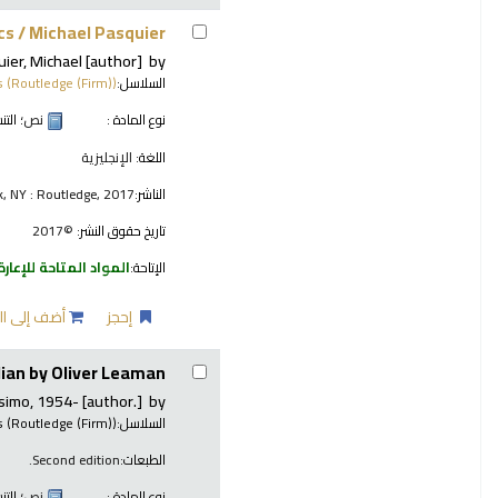
cs /
Michael Pasquier
ier, Michael
[author]
by
السلاسل:
s (Routledge (Firm))
نوع المادة :
نص
؛ الت
اللغة:
الإنجليزية
الناشر:
, NY : Routledge, 2017
تاريخ حقوق النشر:
©2017
الإتاحة:
المواد المتاحة للإعارة
إحجز
أضف إلى ال
ian by Oliver Leaman.
simo
, 1954-
[author.]
by
السلاسل:
s (Routledge (Firm))
الطبعات:
Second edition.
نوع المادة :
نص
؛ الت