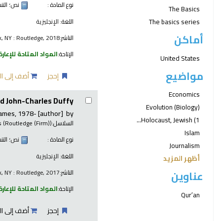
نوع المادة :
نص
؛ الت
The Basics
The basics series
اللغة:
الإنجليزية
أماكن
الناشر:
, NY : Routledge, 2018
الإتاحة:
المواد المتاحة للإعارة
United States
مواضيع
إحجز
أضف إلى ال
Economics
nd John-Charles Duffy
Evolution (Biology)
James
, 1978-
[author]
by
Holocaust, Jewish (1...
السلاسل:
s (Routledge (Firm))
Islam
نوع المادة :
نص
؛ الت
Journalism
اللغة:
الإنجليزية
أظهر المزيد
الناشر:
, NY : Routledge, 2017
عناوين
الإتاحة:
المواد المتاحة للإعارة
Qurʼan
إحجز
أضف إلى ال