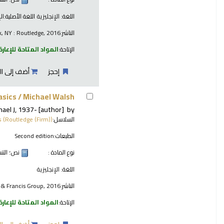
اللغة:
الإنجليزية
اللغة الأصلية:
ال
الناشر:
, NY : Routledge, 2016
الإتاحة:
المواد المتاحة للإعارة
إحجز
أضف إلى ال
asics /
Michael Walsh
ael J
, 1937-
[author]
by
السلاسل:
s (Routledge (Firm))
الطبعات:
Second edition
نوع المادة :
نص
؛ الت
اللغة:
الإنجليزية
الناشر:
r & Francis Group, 2016
الإتاحة:
المواد المتاحة للإعارة