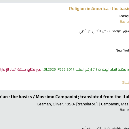
Religion in America : the basi
Pasqu
Basic
نسيق:
طباعة
؛ الشكل الأدبي:
غير أدبي
New York
:
مكتبة اتحاد الإمارات
(1)
رقم الطلب:
BL2525 .P355 2017
.
غير متاح:
مكتبة اتحاد الإمار
سلة
ʼan : the basics /
Massimo Campanini ; translated from the Ital
Leaman, Oliver
, 1950-
[translator.]
Campanini, Mas
Basic
نسيق:
طباعة
؛ الشكل الأدبي:
غير أدبي