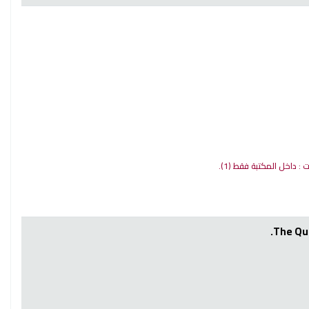
ات : داخل المكتبة فقط
(1).
The Qur