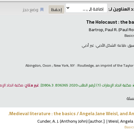
 العناوين لـِ:
وضع حجز
The Holocaust : the ba
Bartrop, Paul R. (Paul Ro
Basic
نسيق:
طباعة
؛ الشكل الأدبي:
غير أدبي
Abingdon, Oxon ; New York, NY : Routledge, an imprint of the Taylo
:
مكتبة اتحاد الإمارات
(1)
رقم الطلب:
D804.3 .B36365 2020
.
غير متاح:
مكتبة اتحاد الإم
سلة
Medieval literature : the basics /
Angela Jane Weisl, and A
Cunder, A. J. (Anthony John)
[author.]
Weisl, Angela
Basic