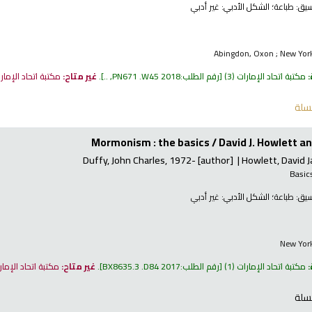
نسيق:
طباعة
؛ الشكل الأدبي:
غير أدبي
Abingdon, Oxon ; New York
:
مكتبة اتحاد الإمارات
(3)
رقم الطلب:
PN671 .W45 2018, ..
.
غير متاح:
مكتبة اتحاد الإمار
سلة
Mormonism : the basics /
David J. Howlett a
Duffy, John Charles
, 1972-
[author]
Howlett, David 
Basic
نسيق:
طباعة
؛ الشكل الأدبي:
غير أدبي
New York
:
مكتبة اتحاد الإمارات
(1)
رقم الطلب:
BX8635.3 .D84 2017
.
غير متاح:
مكتبة اتحاد الإما
سلة