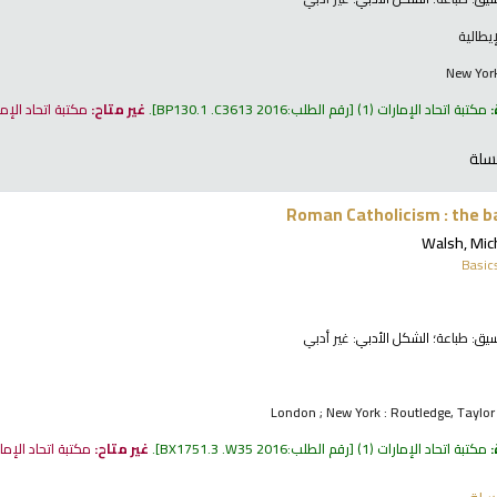
إيطالية
New York
:
مكتبة اتحاد الإمارات
(1)
رقم الطلب:
BP130.1 .C3613 2016
.
غير متاح:
مكتبة اتحاد الإم
سلة
Roman Catholicism : the b
Walsh, Mich
Basic
نسيق:
طباعة
؛ الشكل الأدبي:
غير أدبي
London ; New York : Routledge, Taylo
:
مكتبة اتحاد الإمارات
(1)
رقم الطلب:
BX1751.3 .W35 2016
.
غير متاح:
مكتبة اتحاد الإما