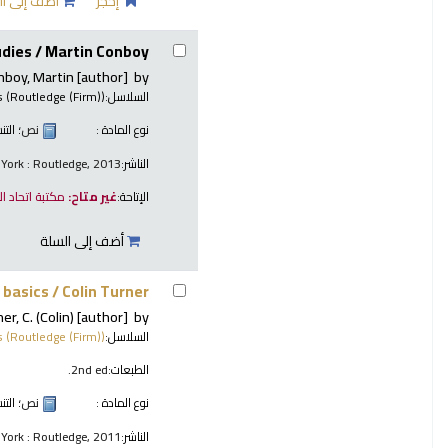
إحجز
أضف إلى ال
udies /
Martin Conboy.
nboy, Martin
[author]
by
السلاسل:
s (Routledge (Firm))
نوع المادة :
نص
؛ الت
الناشر:
York : Routledge, 2013
الإتاحة:
غير متاح:
مكتبة اتحاد ا
أضف إلى السلة
e basics /
Colin Turner.
er, C. (Colin)
[author]
by
السلاسل:
s (Routledge (Firm))
الطبعات:
2nd ed.
نوع المادة :
نص
؛ الت
الناشر:
York : Routledge, 2011