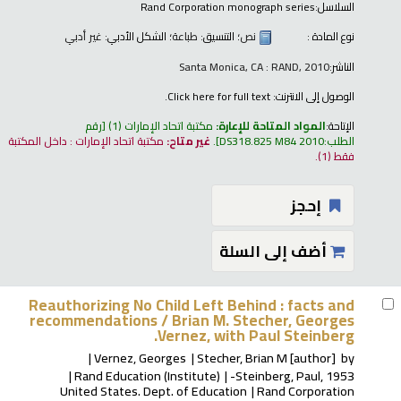
السلاسل:
Rand Corporation monograph series
نوع المادة :
نص
؛ التنسيق:
طباعة
؛ الشكل الأدبي:
غير أدبي
الناشر:
Santa Monica, CA : RAND, 2010
الوصول إلى الانترنت:
Click here for full text.
الإتاحة:
المواد المتاحة للإعارة:
مكتبة اتحاد الإمارات
(1)
رقم
الطلب:
DS318.825 M84 2010
.
غير متاح:
مكتبة اتحاد الإمارات : داخل المكتبة
فقط
(1).
إحجز
أضف إلى السلة
Reauthorizing No Child Left Behind : facts and
recommendations /
Brian M. Stecher, Georges
Vernez, with Paul Steinberg.
Vernez, Georges
Stecher, Brian M
[author]
by
Rand Education (Institute)
Steinberg, Paul
, 1953-
United States. Dept. of Education
Rand Corporation