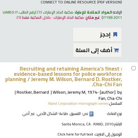
CONNECT TO ONLINE RESOURCE (PDF VERSION)
الإتاحة:
المواد المتاحة للإعارة:
مكتبة اتحاد الإمارات
(1)
رقم الطلب:
UA853.I7
I7199 2011
.
غير متاح:
مكتبة اتحاد الإمارات : داخل المكتبة فقط
(1).
إحجز
أضف إلى السلة
Recruiting and retaining America's finest :
evidence-based lessons for police workforce
planning /
Jeremy M. Wilson, Bernard D. Rostker,
Cha-Chi Fan.
Rostker, Bernard
Wilson, Jeremy M
, 1974-
[author]
by
Fan, Cha-Chi
السلاسل:
Rand Corporation monograph series
نوع المادة :
نص
؛ التنسيق:
طباعة
؛ الشكل الأدبي:
غير أدبي
الناشر:
Santa Monica, CA : RAND, 2010
الوصول إلى الانترنت:
Click here for full text.