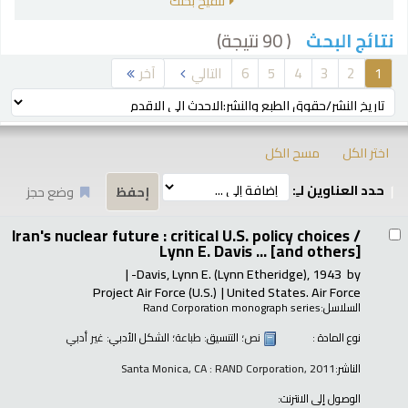
تنقيح بحثك
( 90 نتيجة)
نتائج البحث
رز
1
2
3
4
5
6
التالي
آخر
ترتيب بواسطة:
اختر الكل
مسح الكل
حدد العناوين لـِ:
وضع حجز
تائج
Iran's nuclear future : critical U.S. policy choices /
Lynn E. Davis ... [and others]
Davis, Lynn E. (Lynn Etheridge)
, 1943-
by
Project Air Force (U.S.)
United States. Air Force
السلاسل:
Rand Corporation monograph series
نوع المادة :
نص
؛ التنسيق:
طباعة
؛ الشكل الأدبي:
غير أدبي
الناشر:
Santa Monica, CA : RAND Corporation, 2011
الوصول إلى الانترنت: