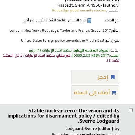
Hastedt, Glenn P
, 1950-
[author.]
السلاسل:
Routledge global security studies
نوع المادة :
نص
؛ التنسيق:
طباعة
؛ الشكل الأدبي:
غير أدبي
الناشر:
London ; New York : Routledge, Taylor and Francis Group, 2017
عنوان آخر:
United States foreign policy towards the Middle East
الإتاحة:
المواد المتاحة للإعارة:
مكتبة اتحاد الإمارات
(1)
رقم
الطلب:
DS63.2.U5 K384 2017
.
غير متاح:
مكتبة اتحاد الإمارات : داخل المكتبة
فقط
(1).
إحجز
أضف إلى السلة
Stable nuclear zero : the vision and its
implications for disarmament policy /
edited by
Sverre Lodgaard.
Lodgaard, Sverre
[editor.]
by
السلاسل:
Routledge global security studies