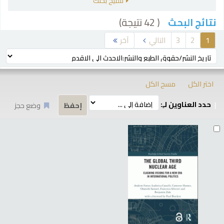
تنقيح بحثك
( 42 نتيجة)
نتائج البحث
رز
1
2
3
التالي
آخر
ترتيب بواسطة:
اختر الكل
مسح الكل
حدد العناوين لـِ:
وضع حجز
تائج