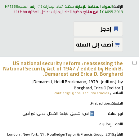
الإتاحة:
المواد المتاحة للإعارة:
مكتبة اتحاد الإمارات
(1)
رقم الطلب:
HF1359
.G4695 2019
.
غير متاح:
مكتبة اتحاد الإمارات : داخل المكتبة فقط
(1).
إحجز
أضف إلى السلة
US national security reform : reassessing the
National Security Act of 1947 /
edited by Heidi B.
Demarest and Erica D. Borghard.
Demarest, Heidi Brockmann
, 1979-
[editor.]
by
Borghard, Erica D
[editor.]
السلاسل:
Routledge global security studies
الطبعات:
First edition.
نوع المادة :
نص
؛ التنسيق:
طباعة
؛ الشكل الأدبي:
غير أدبي
اللغة:
الإنجليزية
الناشر:
London ; New York, NY : Routledge/Taylor & Francis Group, 2019