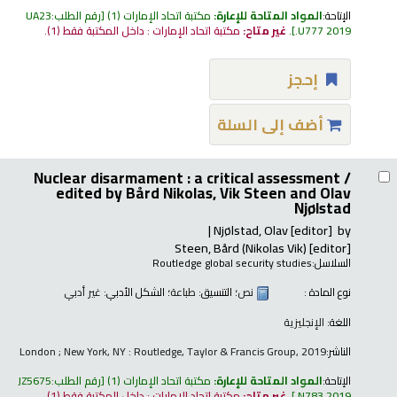
الإتاحة:
المواد المتاحة للإعارة:
مكتبة اتحاد الإمارات
(1)
رقم الطلب:
UA23
.U777 2019
.
غير متاح:
مكتبة اتحاد الإمارات : داخل المكتبة فقط
(1).
إحجز
أضف إلى السلة
Nuclear disarmament : a critical assessment /
edited by Bård Nikolas, Vik Steen and Olav
Njølstad
Njølstad, Olav
[editor]
by
Steen, Bård (Nikolas Vik)
[editor]
السلاسل:
Routledge global security studies
نوع المادة :
نص
؛ التنسيق:
طباعة
؛ الشكل الأدبي:
غير أدبي
اللغة:
الإنجليزية
الناشر:
London ; New York, NY : Routledge, Taylor & Francis Group, 2019
الإتاحة:
المواد المتاحة للإعارة:
مكتبة اتحاد الإمارات
(1)
رقم الطلب:
JZ5675
.N783 2019
.
غير متاح:
مكتبة اتحاد الإمارات : داخل المكتبة فقط
(1).