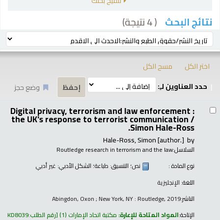
تنقيح بحثك
( 4 نتيجة)
نتائج البحث
رز
ترتيب بواسطة:
اختر الكل
مسح الكل
حدد العناوين لـِ:
وضع حجز
تائج
Digital privacy, terrorism and law enforcement :
the UK's response to terrorist communication /
Simon Hale-Ross.
Hale-Ross, Simon
[author.]
by
السلاسل:
Routledge research in terrorism and the law
نوع المادة :
نص
؛ التنسيق:
طباعة
؛ الشكل الأدبي:
غير أدبي
اللغة:
الإنجليزية
الناشر:
Abingdon, Oxon ; New York, NY : Routledge, 2019
الإتاحة:
المواد المتاحة للإعارة:
مكتبة اتحاد الإمارات
(1)
رقم الطلب:
KD8039