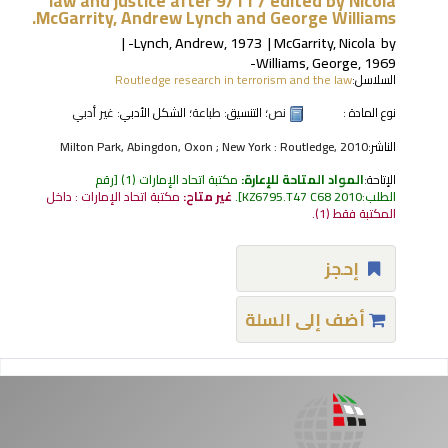
law and justice after 9/11 /
edited by Nicola
McGarrity, Andrew Lynch and George Williams.
Lynch, Andrew
, 1973-
McGarrity, Nicola
by
Williams, George
, 1969-
السلاسل:
Routledge research in terrorism and the law
نوع المادة :
نص
؛ التنسيق:
طباعة
؛ الشكل الأدبي:
غير أدبي
الناشر:
Milton Park, Abingdon, Oxon ; New York : Routledge, 2010
الإتاحة:
المواد المتاحة للإعارة:
مكتبة اتحاد الإمارات
(1)
رقم
الطلب:
KZ6795.T47 C68 2010
.
غير متاح:
مكتبة اتحاد الإمارات : داخل
المكتبة فقط
(1).
إحجز
أضف إلى السلة
فحات