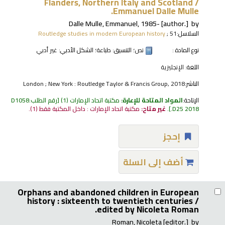
Flanders, Northern Italy and Scotland /
Emmanuel Dalle Mulle.
Dalle Mulle, Emmanuel
, 1985-
[author.]
by
السلاسل:
; 51
Routledge studies in modern European history
نوع المادة :
نص
؛ التنسيق:
طباعة
؛ الشكل الأدبي:
غير أدبي
اللغة:
الإنجليزية
الناشر:
London ; New York : Routledge Taylor & Francis Group, 2018
الإتاحة:
المواد المتاحة للإعارة:
مكتبة اتحاد الإمارات
(1)
رقم الطلب:
D1058
.D25 2018
.
غير متاح:
مكتبة اتحاد الإمارات : داخل المكتبة فقط
(1).
إحجز
أضف إلى السلة
Orphans and abandoned children in European
history : sixteenth to twentieth centuries /
edited by Nicoleta Roman.
Roman, Nicoleta
[editor.]
by