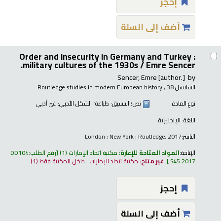
إحجز
أضف إلى السلة
Order and insecurity in Germany and Turkey :
military cultures of the 1930s /
Emre Sencer.
Sencer, Emre
[author.]
by
السلاسل:
; 38
Routledge studies in modern European history
نوع المادة :
نص
؛ التنسيق:
طباعة
؛ الشكل الأدبي:
غير أدبي
اللغة:
الإنجليزية
الناشر:
London ; New York : Routledge, 2017
الإتاحة:
المواد المتاحة للإعارة:
مكتبة اتحاد الإمارات
(1)
رقم الطلب:
DD104
.S45 2017
.
غير متاح:
مكتبة اتحاد الإمارات : داخل المكتبة فقط
(1).
إحجز
أضف إلى السلة