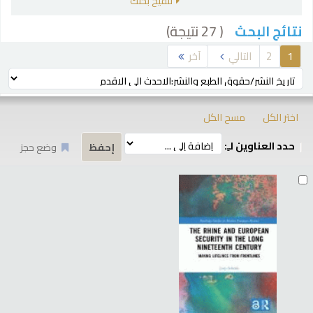
تنقيح بحثك
( 27 نتيجة)
نتائج البحث
رز
1
2
التالي
آخر
ترتيب بواسطة:
اختر الكل
مسح الكل
حدد العناوين لـِ:
وضع حجز
تائج