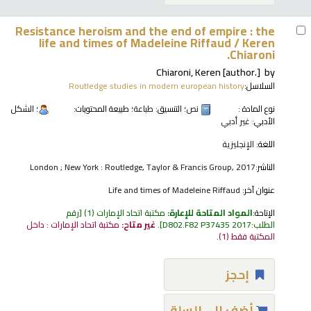
Resistance heroism and the end of empire : the
life and times of Madeleine Riffaud /
Keren
Chiaroni.
Chiaroni, Keren
[author.]
by
السلاسل:
Routledge studies in modern european history
نوع المادة :
نص
؛ التنسيق:
طباعة
؛ طبيعة المحتويات:
؛ الشكل
الأدبي:
غير أدبي
اللغة:
الإنجليزية
الناشر:
London ; New York : Routledge, Taylor & Francis Group, 2017
عنوان آخر:
Life and times of Madeleine Riffaud
الإتاحة:
المواد المتاحة للإعارة:
مكتبة اتحاد الإمارات
(1)
رقم
الطلب:
D802.F82 P37435 2017
.
غير متاح:
مكتبة اتحاد الإمارات : داخل
المكتبة فقط
(1).
إحجز
أضف إلى السلة