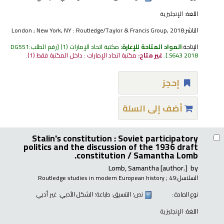
اللغة:
الإنجليزية
الناشر:
London ; New York, NY : Routledge/Taylor & Francis Group, 2018
الإتاحة:
المواد المتاحة للإعارة:
مكتبة اتحاد الإمارات
(1)
رقم الطلب:
DG551
.S643 2018
.
غير متاح:
مكتبة اتحاد الإمارات : داخل المكتبة فقط
(1).
إحجز
أضف إلى السلة
Stalin's constitution : Soviet participatory
politics and the discussion of the 1936 draft
constitution /
Samantha Lomb.
Lomb, Samantha
[author.]
by
السلاسل:
; 49
Routledge studies in modern European history
نوع المادة :
نص
؛ التنسيق:
طباعة
؛ الشكل الأدبي:
غير أدبي
اللغة:
الإنجليزية