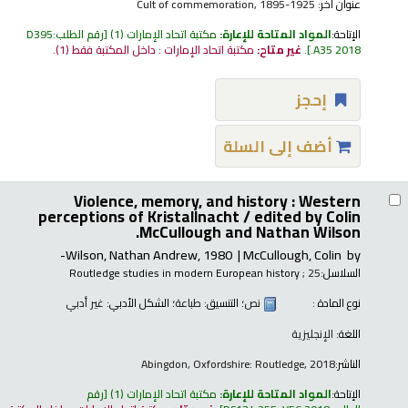
عنوان آخر:
Cult of commemoration, 1895-1925
الإتاحة:
المواد المتاحة للإعارة:
مكتبة اتحاد الإمارات
(1)
رقم الطلب:
D395
.A35 2018
.
غير متاح:
مكتبة اتحاد الإمارات : داخل المكتبة فقط
(1).
إحجز
أضف إلى السلة
Violence, memory, and history : Western
perceptions of Kristallnacht /
edited by Colin
McCullough and Nathan Wilson.
Wilson, Nathan Andrew
, 1980-
McCullough, Colin
by
السلاسل:
; 25
Routledge studies in modern European history
نوع المادة :
نص
؛ التنسيق:
طباعة
؛ الشكل الأدبي:
غير أدبي
اللغة:
الإنجليزية
الناشر:
Abingdon, Oxfordshire: Routledge, 2018
الإتاحة:
المواد المتاحة للإعارة:
مكتبة اتحاد الإمارات
(1)
رقم