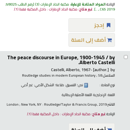
الإتاحة:
المواد المتاحة للإعارة:
مكتبة اتحاد الإمارات
(3)
رقم الطلب:
JV8025
.C65 2019, ..
.
غير متاح:
مكتبة اتحاد الإمارات : داخل المكتبة فقط
(1).
إحجز
أضف إلى السلة
The peace discourse in Europe, 1900-1945 /
by
Alberto Castelli.
Castelli, Alberto
, 1967-
[author.]
by
السلاسل:
; 58
Routledge studies in modern European history
نوع المادة :
نص
؛ التنسيق:
طباعة
؛ الشكل الأدبي:
غير أدبي
اللغة:
الإنجليزية
اللغة الأصلية:
الإيطالية
الناشر:
London ; New York, NY : Routledge/Taylor & Francis Group, 2019
الإتاحة:
غير متاح:
مكتبة اتحاد الإمارات : داخل المكتبة فقط
(1).
أضف إلى السلة