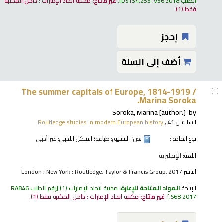
الطلب:
DS134.255 .V56 2018
.
غير متاح:
مكتبة اتحاد الإمارات : داخل المكتبة
فقط
(1).
إحجز
أضف إلى السلة
The summer capitals of Europe, 1814-1919 /
Marina Soroka.
Soroka, Marina
[author.]
by
السلاسل:
; 41
Routledge studies in modern European history
نوع المادة :
نص
؛ التنسيق:
طباعة
؛ الشكل الأدبي:
غير أدبي
اللغة:
الإنجليزية
الناشر:
London ; New York : Routledge, Taylor & Francis Group, 2017
الإتاحة:
المواد المتاحة للإعارة:
مكتبة اتحاد الإمارات
(1)
رقم الطلب:
RA846
.S68 2017
.
غير متاح:
مكتبة اتحاد الإمارات : داخل المكتبة فقط
(1).