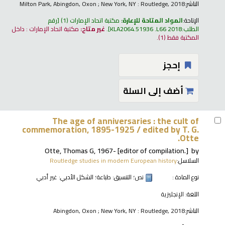
الناشر:
Milton Park, Abingdon, Oxon ; New York, NY : Routledge, 2018
الإتاحة:
المواد المتاحة للإعارة:
مكتبة اتحاد الإمارات
(1)
رقم
الطلب:
KLA2064.51936 .L66 2018
.
غير متاح:
مكتبة اتحاد الإمارات : داخل
المكتبة فقط
(1).
إحجز
أضف إلى السلة
The age of anniversaries : the cult of
commemoration, 1895-1925 /
edited by T. G.
Otte.
Otte, Thomas G
, 1967-
[editor of compilation.]
by
السلاسل:
Routledge studies in modern European history
نوع المادة :
نص
؛ التنسيق:
طباعة
؛ الشكل الأدبي:
غير أدبي
اللغة:
الإنجليزية
الناشر:
Abingdon, Oxon ; New York, NY : Routledge, 2018