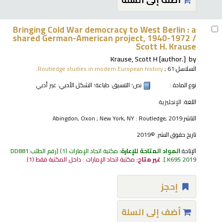
Bringing Cold War democracy to West Berlin : a
shared German-American project, 1940-1972 /
Scott H. Krause
Krause, Scott H
[author.]
by
السلاسل:
; 61.
Routledge studies in modern European history
نوع المادة :
نص
؛ التنسيق:
طباعة
؛ الشكل الأدبي:
غير أدبي
اللغة:
الإنجليزية
الناشر:
Abingdon, Oxon ; New York, NY : Routledge, 2019
تاريخ حقوق النشر:
©2019
الإتاحة:
المواد المتاحة للإعارة:
مكتبة اتحاد الإمارات
(1)
رقم الطلب:
DD881
.K695 2019
.
غير متاح:
مكتبة اتحاد الإمارات : داخل المكتبة فقط
(1).
إحجز
أضف إلى السلة