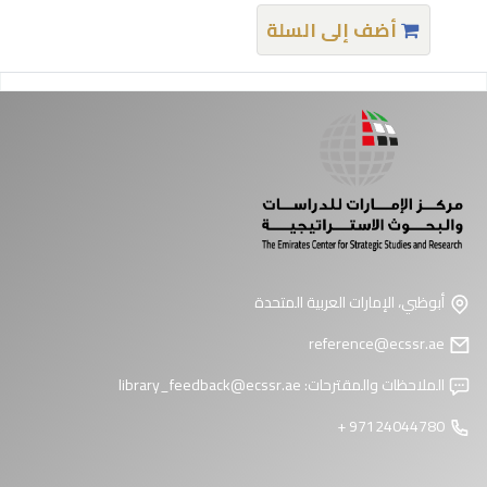
أضف إلى السلة
فحات
أبوظبي، الإمارات العربية المتحدة
reference@ecssr.ae
الملاحظات والمقترحات:
library_feedback@ecssr.ae
97124044780 +