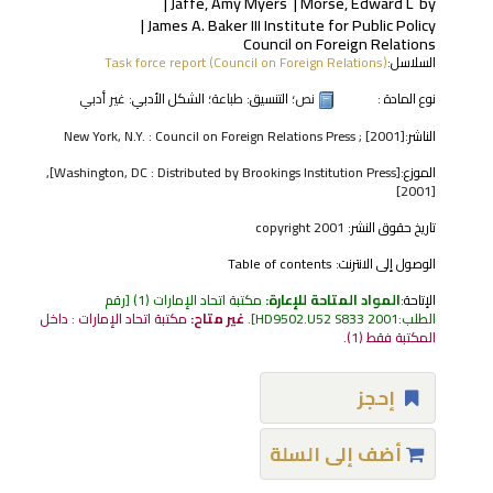
Jaffe, Amy Myers
Morse, Edward L
by
James A. Baker III Institute for Public Policy
Council on Foreign Relations
السلاسل:
Task force report (Council on Foreign Relations)
نوع المادة :
نص
؛ التنسيق:
طباعة
؛ الشكل الأدبي:
غير أدبي
الناشر:
New York, N.Y. : Council on Foreign Relations Press ; [2001]
الموزع:
[Washington, DC : Distributed by Brookings Institution Press],
[2001]
تاريخ حقوق النشر:
copyright 2001
الوصول إلى الانترنت:
Table of contents
الإتاحة:
المواد المتاحة للإعارة:
مكتبة اتحاد الإمارات
(1)
رقم
الطلب:
HD9502.U52 S833 2001
.
غير متاح:
مكتبة اتحاد الإمارات : داخل
المكتبة فقط
(1).
إحجز
أضف إلى السلة