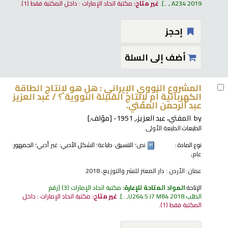
.A234 2019, ..
.
غير متاح:
مكتبة اتحاد الإمارات : داخل المكتبة فقط
(1).
إحجز
أضف إلى السلة
المشروع النووي الإيراني : هل هو لإنتاج الطاقة
الكهربائية أم لإنتاج القنبلة النووية ؟ /
عبد العزيز
عبد الرحمن المفتي.
by
المفتي، عبد العزيز،
, 1951-
[مؤلف.]
الطبعات:
الطبعة الأولى.
نوع المادة :
نص
؛ التنسيق:
طباعة
؛ الشكل الأدبي:
غير أدبي
؛ الجمهور:
عام;
عمان: الأردن : دار المعتز للنشر والتوزيع، 2018
الإتاحة:
المواد المتاحة للإعارة:
مكتبة اتحاد الإمارات
(3)
رقم
الطلب:
U264.5.I7 M84 2018, ..
.
غير متاح:
مكتبة اتحاد الإمارات : داخل
المكتبة فقط
(1).