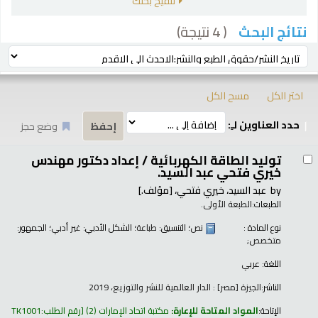
تنقيح بحثك
( 4 نتيجة)
نتائج البحث
رز
ترتيب بواسطة:
اختر الكل
مسح الكل
حدد العناوين لـِ:
وضع حجز
تائج
توليد الطاقة الكهربائية /
إعداد دكتور مهندس
خيري فتحي عبد السيد.
by
عبد السيد، خيري فتحي،
[مؤلف.]
الطبعات:
الطبعة الأولى.
نوع المادة :
نص
؛ التنسيق:
طباعة
؛ الشكل الأدبي:
غير أدبي
؛ الجمهور:
متخصص;
اللغة:
عربي
الناشر:
الجيزة [مصر] : الدار العالمية للنشر والتوزيع، 2019
الإتاحة:
المواد المتاحة للإعارة:
مكتبة اتحاد الإمارات
(2)
رقم الطلب:
TK1001