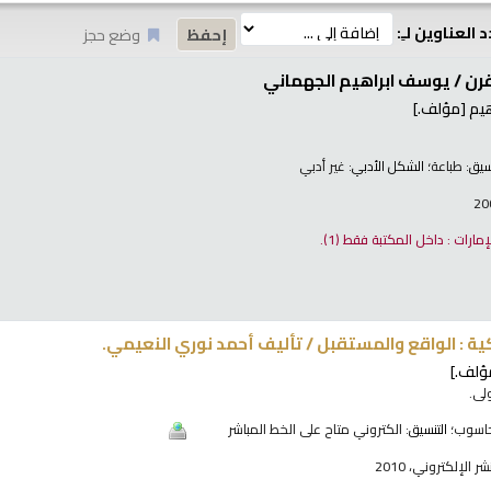
 العناوين لـِ:
وضع حجز
قرن /
يوسف ابراهيم الجهماني
يم
[مؤلف.]
نسيق:
طباعة
؛ الشكل الأدبي:
غير أدبي
لإمارات : داخل المكتبة فقط
(1).
كية : الواقع والمستقبل /
تأليف أحمد نوري النعيمي.
ؤلف.]
لى.
اسوب
؛ التنسيق:
الكتروني متاح على الخط المباشر
 الإلكتروني، 2010