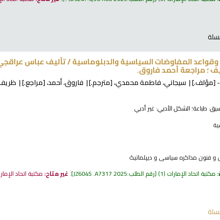
سلة
وقواعد المفاوضات السياسية والدبلوماسية /
تأليف عباس عراقجي
 ؛ مراجعة أحمد فاروق.
[مؤلف.]
سيجاني، فاطمة محمدي،
[مترجم.]
فاروق، أحمد،
[مراجع.]
ظريف،
نسيق:
طباعة
؛ الشكل الأدبي:
غير أدبي
ية
 و فنون مذاکره سیاسی و دیپلماتیک
:
مكتبة اتحاد الإمارات
(1)
رقم الطلب:
JZ6045 .A7317 2025
.
غير متاح:
مكتبة اتحاد الإمار
سلة