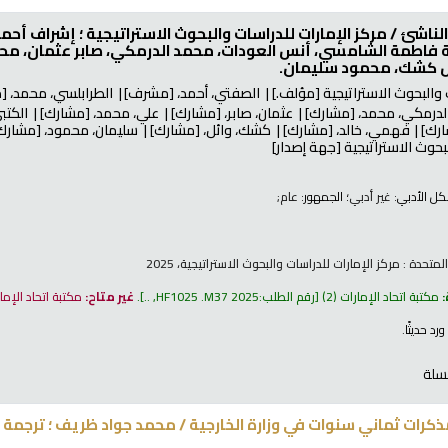
الناشئ /
مركز الإمارات للدراسات والبحوث الاستراتيجية ؛ إشراف أح
 فاطمة الشامسي، أنس العودات، محمد الدرمكي، صابر عثمان، محمد
ئل كشك، محمود سليمان.
 والبحوث الاستراتيجية
[مؤلف.]
الصفتي، أحمد،
[مشرف]
الطرابلسي، محمد،
[م
لدرمكي، محمد،
[مشارك]
عثمان، صابر،
[مشارك]
علي، محمد،
[مشارك]
الكتبي
رك]
فهمي، خالد،
[مشارك]
كشك، وائل،
[مشارك]
سليمان، محمود،
[مشارك
بحوث الاستراتيجية
[جهة إصدار]
كل الأدبي:
غير أدبي
؛ الجمهور:
عام;
لمتحدة : مركز الإمارات للدراسات والبحوث الاستراتيجية، 2025
:
مكتبة اتحاد الإمارات
(2)
رقم الطلب:
HF1025 .M37 2025, ..
.
غير متاح:
مكتبة اتحاد الإما
ورد حديثًا
.
سلة
كرات ثماني سنوات في وزارة الخارجية /
محمد جواد ظريف ؛ ترجمة وت