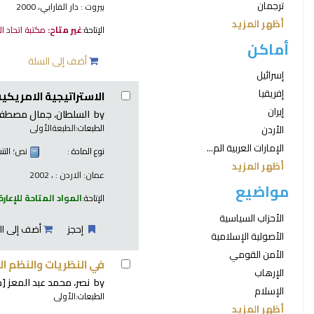
ترجمان
بيروت : دار الفارابي، 2000
أظهر المزيد
الإتاحة:
غير متاح:
مكتبة اتحاد ا
أماكن
أضف إلى السلة
إسرائيل
إفريقيا
الاستراتيجية الامريكية في ال
إيران
by
السلطان، جمال مصطفى
الطبعات:
الطبعةالأولى
الأردن
الإمارات العربية الم...
نوع المادة :
نص
؛ الت
أظهر المزيد
عمان: الاردن : ، 2002
مواضيع
الإتاحة:
المواد المتاحة للإعارة
الأحزاب السياسية
إحجز
أضف إلى ال
الأصولية الإسلامية
الأمن القومي
في النظريات والنظم ا
الإرهاب
by
نصر، محمد عبد المعز
[م
الإسلام
الطبعات:
الأولى
أظهر المزيد