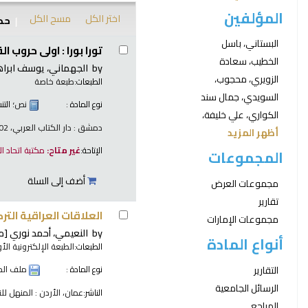
المؤلفين
اختر الكل
مسح الكل
حدد
نتائج
البستاني، باسل
تورا بورا : اولى حروب ال
الخطيب، سعادة
by
الجهماني، يوسف ابراه
الزويري، محجوب،
الطبعات:
طبعة خاصة
السويدي، جمال سند
نوع المادة :
نص
؛ الت
الكواري، علي خليفة،
دمشق : دار الكتاب العربي، 2002
أظهر المزيد
الإتاحة:
غير متاح:
مكتبة اتحاد ا
المجموعات
أضف إلى السلة
مجموعات العرض
تقارير
العلاقات العراقية التر
مجموعات الإمارات
by
النعيمي، أحمد نوري
[م
أنواع المادة
الطبعات:
الطبعة الإلكترونية الأو
التقارير
نوع المادة :
ملف الح
الرسائل الجامعية
الناشر:
عمان، الأردن : المنهل للنشر
المراجع