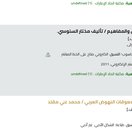
عية:
مكتبة اتحاد الإمارات : undefined
(1).
س والمفاهيم /
تأليف مختار السنوسي.
]
لى.
اسوب
؛ التنسيق:
الكتروني متاح على الخط المباشر
 الإلكتروني، 2011
عية:
مكتبة اتحاد الإمارات : undefined
(1).
معوقات النهوض العربي /
محمد علي مقلد
.]
نسيق:
طباعة
؛ الشكل الأدبي:
غير أدبي