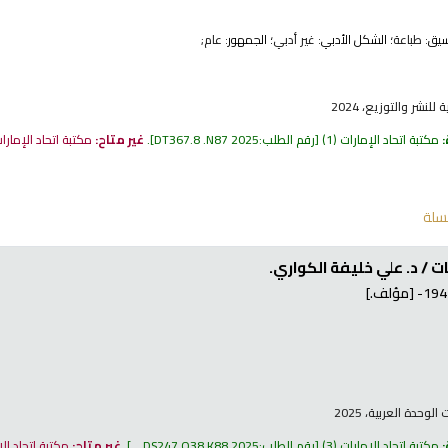
نسيق:
طباعة
؛ الشكل الأدبي:
غير أدبي
؛ الجمهور:
عام;
للنشر والتوزيع، 2024
:
مكتبة اتحاد الإمارات
(1)
رقم الطلب:
DT367.8 .N87 2025
.
غير متاح:
مكتبة اتحاد الإمارا
سلة
ت /
د. علي خليفة الكواري.
[مؤلف.]
لوحدة العربية، 2025
:
مكتبة اتحاد الإمارات
(3)
رقم الطلب:
DS247.Q38 K88 2025, ..
.
غير متاح:
مكتبة اتحاد ال