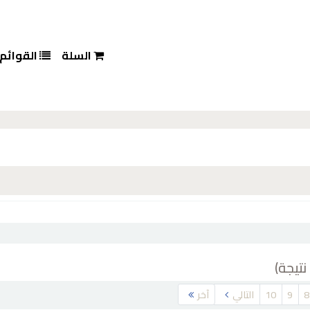
السلة
القوائم
8
9
10
التالي
آخر