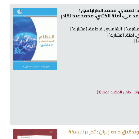
مد الصفتي، محمد الطرابلسي ؛
 علي، آمنة الكتبي، محمد عبدالقادر
شرف]
الشامسي، فاطمة،
[مشارك]
، آمنة،
[مشارك]
]
رات : داخل المكتبة فقط
(1).
دقيق جاده إيران ؛ تحرير النسخة