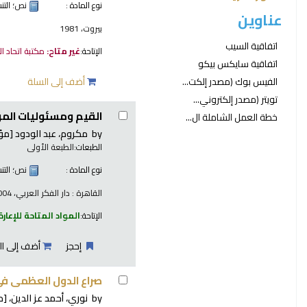
نوع المادة :
نص
؛ الت
عناوين
بيروت، 1981
اتفاقية السيب
الإتاحة:
غير متاح:
مكتبة اتحاد ا
اتفاقية سايكس بيكو
الفيس بوك (مصدر إلكت...
أضف إلى السلة
تويتر (مصدر إلكتروني...
القيم ومسئوليات الموا
خطة العمل الشاملة ال...
by
مكروم، عبد الودود
[مؤل
الطبعات:
الطبعة الأولى
نوع المادة :
نص
؛ الت
القاهرة : دار الفكر العربي، 2004
الإتاحة:
المواد المتاحة للإعارة
إحجز
أضف إلى ال
صراع الدول العظمى في القرن
by
نوري، أحمد عز الدين،
[م