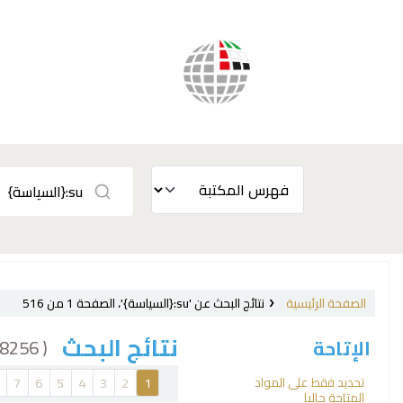
الصفحة الرئيسية
نتائج البحث عن 'su:{السياسة}'، الصفحة 1 من 516
نتائج البحث
( 8256 نتيجة)
الإتاحة
فرز
تحديد فقط على المواد
7
6
5
4
3
2
1
المتاحة حاليا