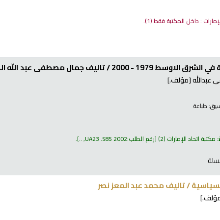
لإمارات : داخل المكتبة فقط
(1).
شرق الاوسط 1979 - 2000 /
تاليف جمال مصطفى عبد الله ا
 عبدالله
[مؤلف.]
نسيق:
طباعة
:
مكتبة اتحاد الإمارات
(2)
رقم الطلب:
UA23 .S85 2002, ..
.
سلة
لسياسية /
تاليف محمد عبد المعز نصر
ؤلف.]