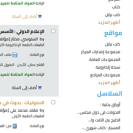
الإتاحة:
المواد المتاحة للمرج
كتاب
كتب برايل
أضف إلى السلة
أظهر المزيد
الإعلام الدولي : الأس
مواقع
by
السنوسي، مختار
[مؤلف.
كتب برايل
الطبعات:
الطبعة الإلكترونية الأو
مجموعة إصدارات المركز
نوع المادة :
ملف الح
المجموعات العامة
الناشر:
عمان، الأردن : المنهل للنشر
نسخة إلكترونية
الإتاحة:
المواد المتاحة للمرج
مجموعات المراجع
أظهر المزيد
أضف إلى السلة
السلاسل
الاصوليات : بحوث في 
أوراق بحثية ؛
by
مقلد، محمد علي
[مؤلف
التحولات في دول مجلس...
الطبعات:
الطبعة الأولى
الخليج بين الثابت وا...
نوع المادة :
نص
؛ الت
المسبار : كتاب شهري ...