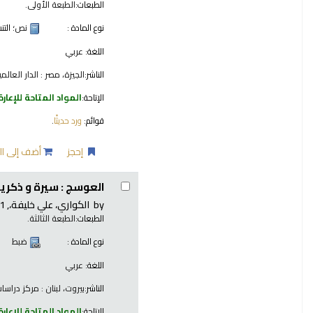
الطبعات:
الطبعة الأولى.
نوع المادة :
نص
؛ الت
اللغة:
عربي
الناشر:
الجيزة، مصر : الدار العالمية 
الإتاحة:
المواد المتاحة للإعارة
قوائم:
ورد حديثًا
.
إحجز
أضف إلى ال
العوسج : سيرة و ذكريا
by
الكواري، علي خليفة،
, 1941-
الطبعات:
الطبعة الثالثة.
نوع المادة :
ضبط
اللغة:
عربي
الناشر:
بيروت، لبنان : مركز دراسات ا
الإتاحة:
المواد المتاحة للإعارة