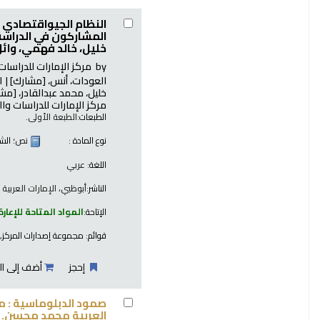
النظام الجيواقتصادي 
المشاركون في الدراسة
خليل، خالد فهمي، وا
by
مركز الإمارات للدراسات
العودات، أنس،
[مشارك]
ا
خليل، محمد عبدالقادر،
[مشا
مركز الإمارات للدراسات وال
الطبعات:
الطبعة الأولى.
نوع المادة :
نص
؛ الش
اللغة:
عربي
الناشر:
أبوظبي، الإمارات العربية ا
الإتاحة:
المواد المتاحة للإعارة
قوائم:
مجموعة إصدارات المركز
,
إحجز
أضف إلى ال
صمود الدبلوماسية : مذ
العربية محمد محسن.