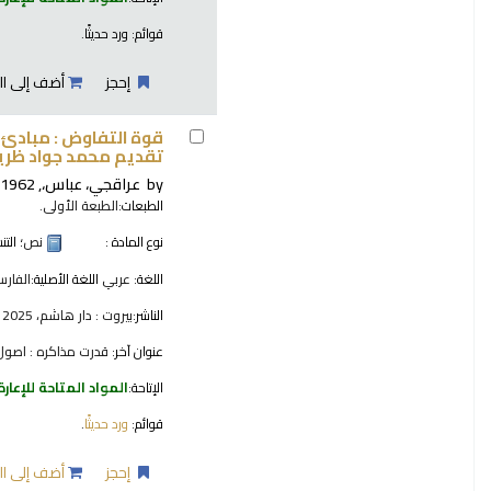
قوائم:
ورد حديثًا
.
إحجز
أضف إلى ال
قوة التفاوض : مبادئ 
تقديم محمد جواد ظريف
by
عراقجي، عباس،
, 1962-
الطبعات:
الطبعة الأولى.
نوع المادة :
نص
؛ الت
اللغة:
عربي
اللغة الأصلية:
الفارس
الناشر:
بيروت : دار هاشم، 2025
عنوان آخر:
قدرت مذاکره : اصول
الإتاحة:
المواد المتاحة للإعارة
قوائم:
ورد حديثًا
.
إحجز
أضف إلى ال