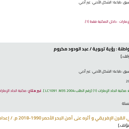
نسيق:
طباعة
؛ الشكل الأدبي:
غير أدبي
لإمارات : داخل المكتبة فقط
(1).
طنة : رؤية تربوية /
عبد الودود مكروم
ف.]
نسيق:
طباعة
؛ الشكل الأدبي:
غير أدبي
:
مكتبة اتحاد الإمارات
(1)
رقم الطلب:
LC1091 .M35 2004
.
غير متاح:
مكتبة اتحاد الإمارا
سلة
 الإفريقي و أثره على أمن البحر الأحمر 1990-2018 م. /
إعداد
ؤلف.]