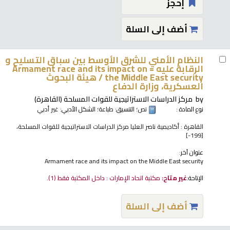
إحجز
أضف إلى السلة
النظام الأمني للشرق الأوسط بين سباق التسليح و
الرقابة عليه = Armament race and its impact on
the Middle East security /
هيئة البحوث
العسكرية، وزارة الدفاع
by
مركز الدراسات الاستراتيجية للقوات المسلحة (القاهرة)
نوع المادة :
نص
؛ التنسيق:
طباعة
؛ الشكل الأدبي:
غير أدبي
القاهرة : أكاديمية ناصر العليا مركز الدراسات الاستراتيجية للقوات المسلحة،
[199-]
عنوان آخر:
Armament race and its impact on the Middle East security
الإتاحة:
غير متاح:
مكتبة اتحاد الإمارات : داخل المكتبة فقط
(1).
أضف إلى السلة