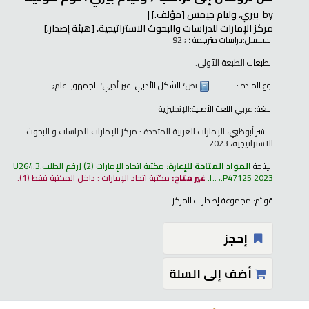
by
بيري، وليام جيمس
[مؤلف.]
مركز الإمارات للدراسات والبحوث الاستراتيجية،
[هيئة إصدار.]
السلاسل:
دراسات مترجمة ؛
; 92
الطبعات:
الطبعة الأولى.
نوع المادة :
نص
؛ الشكل الأدبي:
غير أدبي
؛ الجمهور:
عام;
اللغة:
عربي
اللغة الأصلية:
الإنجليزية
الناشر:
أبوظبي، الإمارات العربية المتحدة : مركز الإمارات للدراسات و البحوث
الاستراتيجية، 2023
الإتاحة:
المواد المتاحة للإعارة:
مكتبة اتحاد الإمارات
(2)
رقم الطلب:
U264.3
.P47125 2023, ..
.
غير متاح:
مكتبة اتحاد الإمارات : داخل المكتبة فقط
(1).
قوائم:
مجموعة إصدارات المركز
.
إحجز
أضف إلى السلة