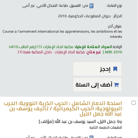
نوع المادة :
نص
؛ التنسيق:
طباعة
؛ الشكل الأدبي:
غير أدبي
الجزائر : ديوان المطبوعات الحكومية، 2010
عنوان آخر:
Course a l'armement international les apprehensions, les ambitions et les
interets
الإتاحة:
المواد المتاحة للإعارة:
مكتبة اتحاد الإمارات
(1)
رقم الطلب:
UA10
.M85 2010
.
غير متاح:
مكتبة اتحاد الإمارات : داخل المكتبة فقط
(1).
إحجز
أضف إلى السلة
اسلحة الدمار الشامل : الحرب الذرية النووية: الحرب
البيولوجية: الحرب الكيميائية /
تاليف يوسف بن
عبد الله جمل الليل
by
جمل الليل، السيد يوسف بن عبد الله
[مؤلف.]
الطبعات:
الطبعة الثانية
نوع المادة :
نص
؛ التنسيق:
طباعة
؛ الشكل الأدبي:
غير أدبي