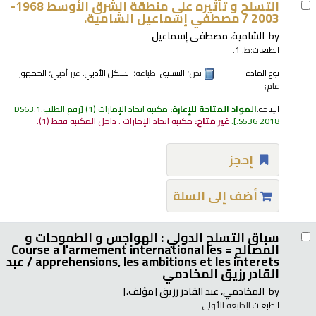
التسلح و تأثيره علي منطقة الشرق الأوسط 1968-
2003 /
مصطفي إسماعيل الشامية.
by
الشامية، مصطفى إسماعيل
الطبعات:
ط. 1.
نوع المادة :
نص
؛ التنسيق:
طباعة
؛ الشكل الأدبي:
غير أدبي
؛ الجمهور:
عام;
الإتاحة:
المواد المتاحة للإعارة:
مكتبة اتحاد الإمارات
(1)
رقم الطلب:
DS63.1
.S536 2018
.
غير متاح:
مكتبة اتحاد الإمارات : داخل المكتبة فقط
(1).
إحجز
أضف إلى السلة
سباق التسلح الدولي : الهواجس و الطموحات و
المصالح = Course a l'armement international les
apprehensions, les ambitions et les interets /
عبد
القادر رزيق المخادمي
by
المخادمي، عبد القادر رزيق
[مؤلف.]
الطبعات:
الطبعة الأولى