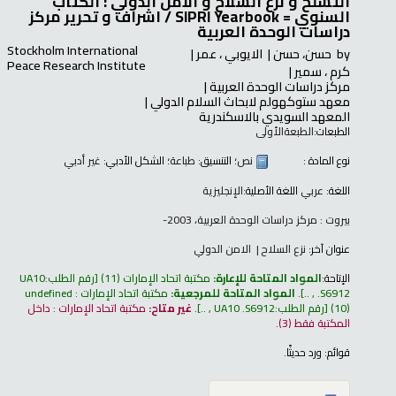
التسلح و نزع السلاح و الامن الدولي : الكتاب
السنوي = SIPRI Yearbook /
اشراف و تحرير مركز
دراسات الوحدة العربية
Stockholm International
by
حسن، حسن
الايوبي ، عمر
Peace Research Institute
كرم ، سمير
مركز دراسات الوحدة العربية
معهد ستوكهولم لابحاث السلام الدولي
المعهد السويدي بالاسكندرية
الطبعات:
الطبعةالأولى
نوع المادة :
نص
؛ التنسيق:
طباعة
؛ الشكل الأدبي:
غير أدبي
اللغة:
عربي
اللغة الأصلية:
الإنجليزية
بيروت : مركز دراسات الوحدة العربية، 2003-
عنوان آخر:
نزع السلاح
الامن الدولي
الإتاحة:
المواد المتاحة للإعارة:
مكتبة اتحاد الإمارات
(11)
رقم الطلب:
UA10
.S6912 , ..
.
المواد المتاحة للمرجعية:
مكتبة اتحاد الإمارات : undefined
(10)
رقم الطلب:
UA10 .S6912 , ..
.
غير متاح:
مكتبة اتحاد الإمارات : داخل
المكتبة فقط
(3).
قوائم:
ورد حديثًا
.