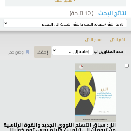
تنقيح بحثك
( 10 نتيجة)
نتائج البحث
رز
ترتيب بواسطة:
اختر الكل
مسح الكل
حدد العناوين لـِ:
وضع حجز
تائج
الزر : سباق التسلح النووي الجديد والقوة الرئاسية
من ترومان إلى ترامب /
وليام بيري ، توم كولينا