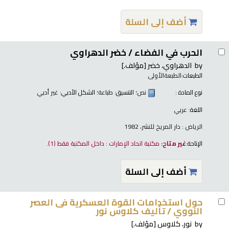
أضف إلى السلة
الحرب في الفضاء /
خضر الدهراوي
by
الدهراوي، خضر
[مؤلف.]
الطبعات:
الطبعةالأولى
نوع المادة :
نص
؛ التنسيق:
طباعة
؛ الشكل الأدبي:
غير أدبي
اللغة:
عربي
الرياض : دار المريخ للنشر، 1982
الإتاحة:
غير متاح:
مكتبة اتحاد الإمارات : داخل المكتبة فقط
(1).
أضف إلى السلة
حول استخدامات القوة العسكرية فى العصر
النووي /
تأليف كلاوس نور
by
نور، كلاوس
[مؤلف.]