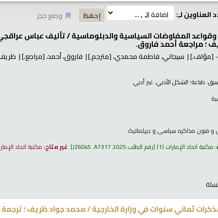
 العناوين لـِ:
وضع حجز
وقواعد المفاوضات السياسية والدبلوماسية /
تأليف عباس عراقجي
 ؛ مراجعة أحمد فاروق.
[مؤلف.]
سيجاني، فاطمة محمدي،
[مترجم.]
فاروق، أحمد،
[مراجع.]
ظريف،
نسيق:
طباعة
؛ الشكل الأدبي:
غير أدبي
ية
 و فنون مذاکره سیاسی و دیپلماتیک
:
مكتبة اتحاد الإمارات
(1)
رقم الطلب:
JZ6045 .A7317 2025
.
غير متاح:
مكتبة اتحاد الإمار
سلة
كرات ثماني سنوات في وزارة الخارجية /
محمد جواد ظريف ؛ ترجمة وت