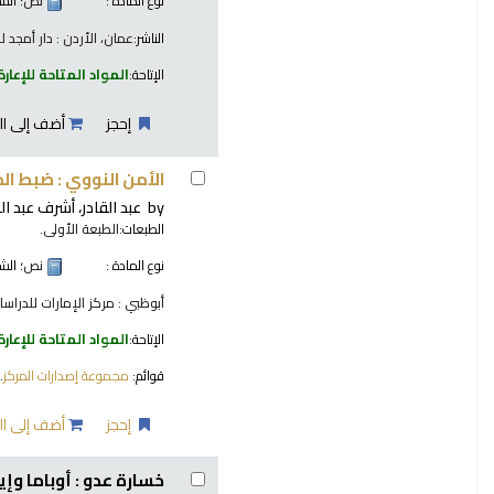
نوع المادة :
نص
؛ الش
الناشر:
عمان، الأردن : دار أمجد للنش
الإتاحة:
المواد المتاحة للإعارة
إحجز
أضف إلى ال
الأمن النووي : ضبط ا
by
عبد القادر، أشرف عبد الع
الطبعات:
الطبعة الأولى.
نوع المادة :
نص
؛ الش
أبوظبي : مركز الإمارات للدراسات 
الإتاحة:
المواد المتاحة للإعارة
قوائم:
مجموعة إصدارات المركز
.
إحجز
أضف إلى ال
خسارة عدو : أوباما وإي