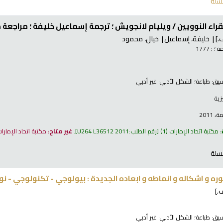
سلة
فقراء النوويين /
ويليام لانجويش ؛ ترجمة إسماعيل خليفة ؛ مراجعة 
.]
خليفة، إسماعيل
خيال، محمود
ة ؛
; 1777
نسيق:
طباعة
؛ الشكل الأدبي:
غير أدبي
زية
2011
:
مكتبة اتحاد الإمارات
(1)
رقم الطلب:
U264 L36512 2011
.
غير متاح:
مكتبة اتحاد الإمارا
سلة
ره و اشكاله و انماطه و ابعاده الجديدة : بيولوجي - تكنولوجي - ن
.]
نسيق:
طباعة
؛ الشكل الأدبي:
غير أدبي