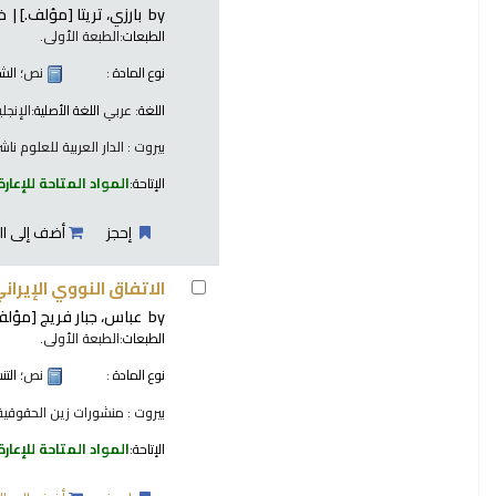
by
بارزي، تريتا
[مؤلف.]
خ
الطبعات:
الطبعة الأولى.
نوع المادة :
نص
؛ الش
اللغة:
عربي
اللغة الأصلية:
الإنجلي
بيروت : الدار العربية للعلوم ناشرون
الإتاحة:
المواد المتاحة للإعارة
إحجز
أضف إلى ال
الاتفاق النووي الإيران
by
عباس، جبار فريج
[مؤلف
الطبعات:
الطبعة الأولى.
نوع المادة :
نص
؛ الت
بيروت : منشورات زين الحقوقية، 18
الإتاحة:
المواد المتاحة للإعارة