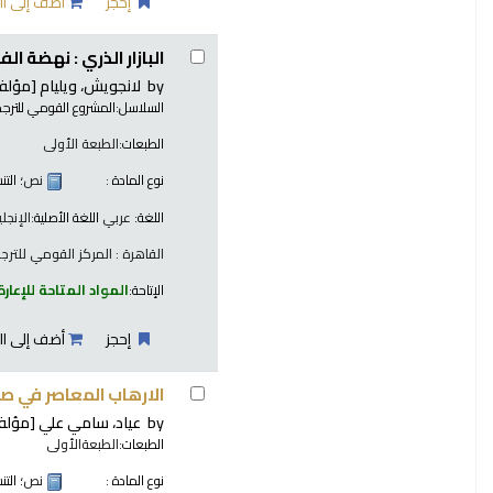
إحجز
أضف إلى ال
البازار الذري : نهضة ال
by
لانجويش، ويليام
[مؤلف
السلاسل:
المشروع القومي للترجم
الطبعات:
الطبعة الأولى
نوع المادة :
نص
؛ الت
اللغة:
عربي
اللغة الأصلية:
الإنجلي
القاهرة : المركز القومي للترجمة، 
الإتاحة:
المواد المتاحة للإعارة
إحجز
أضف إلى ال
الارهاب المعاصر في صو
by
عياد، سامي علي
[مؤلف
الطبعات:
الطبعةالأولى
نوع المادة :
نص
؛ الت