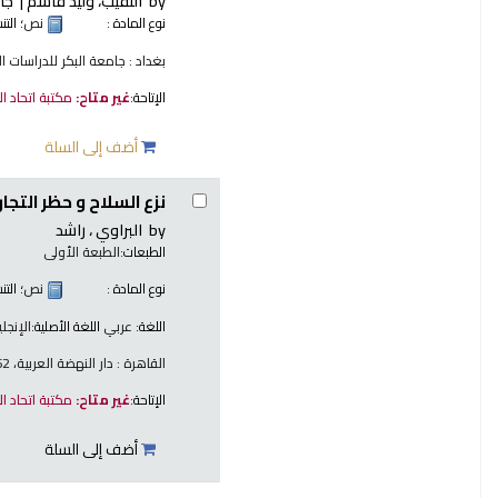
by
النقيب، وليد قاسم
جام
نوع المادة :
نص
؛ الت
بغداد : جامعة البكر للدراسات العسك
الإتاحة:
غير متاح:
مكتبة اتحاد ا
أضف إلى السلة
نزع السلاح و حظر التجار
by
البراوي ، راشد
الطبعات:
الطبعة الأولى
نوع المادة :
نص
؛ الت
اللغة:
عربي
اللغة الأصلية:
الإنجلي
القاهرة : دار النهضة العربية، 1962
الإتاحة:
غير متاح:
مكتبة اتحاد ا
أضف إلى السلة