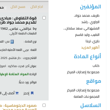
المؤلفين
اختر الكل
مسح الكل
حدد
نتائج
ظريف، محمد جواد،
قوة التفاوض : مبادئ 
تقديم محمد جواد ظريف
البراوي ، راشد
by
عراقجي، عباس،
, 1962-
المشهداني، سعد سلمان...
الطبعات:
الطبعة الأولى.
النقيب، وليد قاسم
بارزي، تريتا
نوع المادة :
نص
؛ الت
أظهر المزيد
اللغة:
عربي
اللغة الأصلية:
الفارس
أنواع المادة
الناشر:
بيروت : دار هاشم، 2025
كتاب
عنوان آخر:
قدرت مذاکره : اصول
مجموعة إصدارات المركز
الإتاحة:
المواد المتاحة للإعارة
مواقع
قوائم:
ورد حديثًا
.
مجموعة إصدارات المركز
إحجز
أضف إلى ال
المجموعات العامة
السلاسل
صمود الدبلوماسية : مذ
العربية محمد محسن.