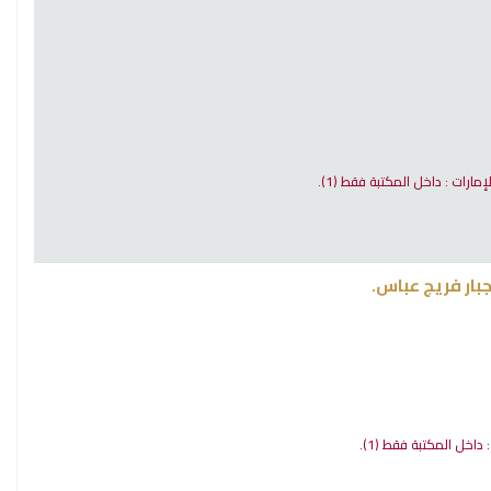
لإمارات : داخل المكتبة فقط
(1).
بار فريج عباس.
 : داخل المكتبة فقط
(1).