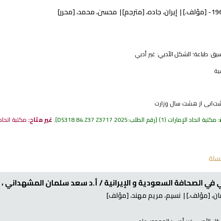
[مؤلف.]
إيران، جاده،
[مترجم]
محسن، محمد،
[محرر]
نسيق:
طباعة
؛ الشكل الأدبي:
غير أدبي
ية
اشت‌اىى از هشت سال وزارت
:
مكتبة اتحاد الإمارات
(1)
رقم الطلب:
DS318.84.Z37 Z3717 2025
.
غير متاح:
مكتبة اتحاد
سلة
ي في الصحافة السعودية و الإيرانية /
أ.د سعد سلمان المشهداني ، 
ن،
[مؤلف.]
نسيم، مريم مهند،
[مؤلف]