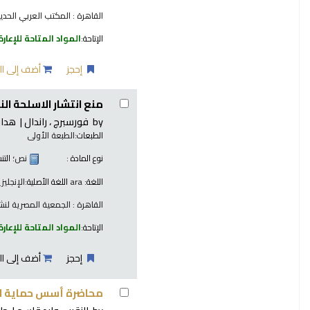
القاهرة : المكتب العربي الحديث ، 
الإتاحة:
المواد المتاحة للإعارة
إحجز
أضف إلى ال
منع انتشار الاسلحة ال
by
فورسبرج ، راندال
هدار
الطبعات:
الطبعة الأولى
نوع المادة :
نص
؛ الت
اللغة:
ara
اللغة الأصلية:
الإنجليز
القاهرة : الجمعية المصرية لنشر ا
الإتاحة:
المواد المتاحة للإعارة
إحجز
أضف إلى ال
محاضرة أسس حماية ال