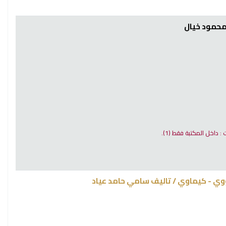
محمود خيال
ت : داخل المكتبة فقط
(1).
ووي - كيماوي /
تاليف سامي حامد عياد