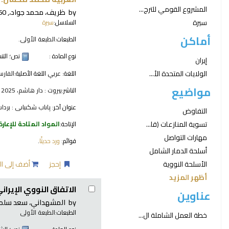
المشروع القومي للترج...
by
ظريف، محمد جواد،
, 1960-
سيرة
السلاسل:
سيرة
أماكن
الطبعات:
الطبعة الأولى.
نوع المادة :
نص
؛ الت
إيران
الولايات المتحدة الأ...
اللغة:
عربي
اللغة الأصلية:
الفارس
مواضيع
الناشر:
بيروت : دار هاشم، 2025
عنوان آخر:
پاىاب شکىباىى : برد
التفاوض
تسوية المنازعات (قا...
الإتاحة:
المواد المتاحة للإعارة
مهارات التواصل
قوائم:
ورد حديثًا
.
أسلحة الدمار الشامل
إحجز
أضف إلى ال
الأسلحة النووية
أظهر المزيد
الاتفاق النووي الإيران
عناوين
by
المشهداني، سعد سلما
الطبعات:
الطبعة الأولى
خطة العمل الشاملة ال...