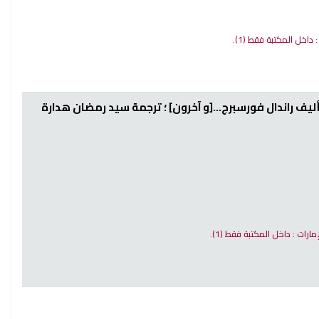
 : داخل المكتبة فقط
(1).
ليف راندال فورسبرج...[و آخرون] ؛ ترجمة سيد رمضان هدارة
إمارات : داخل المكتبة فقط
(1).