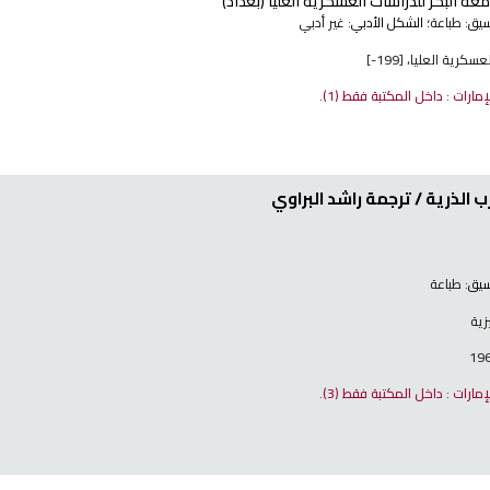
عة البكر للدراسات العسكرية العليا (بغداد)
نسيق:
طباعة
؛ الشكل الأدبي:
غير أدبي
رية العليا، [199-]
لإمارات : داخل المكتبة فقط
(1).
ب الذرية /
ترجمة راشد البراوي
نسيق:
طباعة
زية
لإمارات : داخل المكتبة فقط
(3).