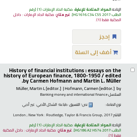
الإتاحة:
المواد المتاحة للإعارة:
مكتبة اتحاد الإمارات
(1)
رقم
الطلب:
HG1616.C34 C55 2017
.
غير متاح:
مكتبة اتحاد الإمارات : داخل
المكتبة فقط
(1).
إحجز
أضف إلى السلة
History of financial institutions : essays on the
history of European finance, 1800-1950 /
edited
by Carmen Hofmann and Martin L. Müller.
Müller, Martin L
[editor.]
Hofmann, Carmen
[editor.]
by
السلاسل:
Banking money and international finance
نوع المادة :
نص
؛ التنسيق:
طباعة
؛ الشكل الأدبي:
غير أدبي
الناشر:
London ; New York : Routledge, Taylor & Francis Group, 2017
الإتاحة:
المواد المتاحة للإعارة:
مكتبة اتحاد الإمارات
(1)
رقم
الطلب:
HG186.A2 H574 2017
.
غير متاح:
مكتبة اتحاد الإمارات : داخل المكتبة
فقط
(1).