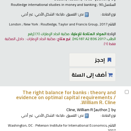
السلاسل:
; 90
Routledge international studies in money and banking
نوع المادة :
نص
؛ التنسيق:
طباعة
؛ الشكل الأدبي:
غير أدبي
الناشر:
London ; New York : Routledge, Taylor and Francis Group, 2017
الإتاحة:
المواد المتاحة للإعارة:
مكتبة اتحاد الإمارات
(1)
رقم
الطلب:
HG187.A2 B36 2017
.
غير متاح:
مكتبة اتحاد الإمارات : داخل المكتبة
فقط
(1).
إحجز
أضف إلى السلة
The right balance for banks : theory and
evidence on optimal capital requirements /
William R. Cline.
Cline, William R
[author.]
by
نوع المادة :
نص
؛ التنسيق:
طباعة
؛ الشكل الأدبي:
غير أدبي
الناشر:
Washington, DC : Peterson Institute for International Economics,
2017