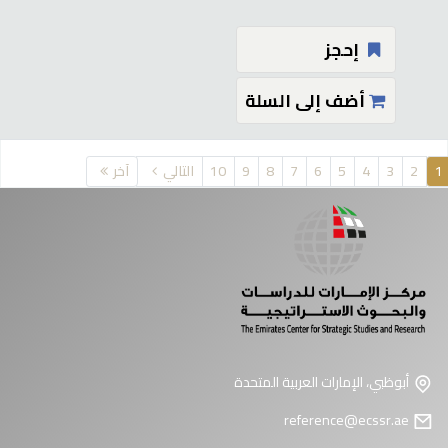
إحجز
أضف إلى السلة
فحات
1
2
3
4
5
6
7
8
9
10
التالي
آخر
أبوظبي، الإمارات العربية المتحدة
reference@ecssr.ae