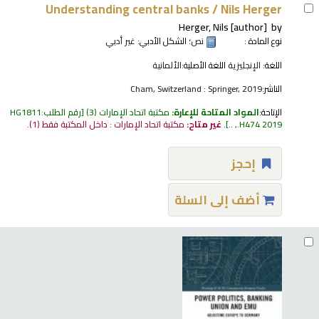
Understanding central banks /
Nils Herger
Herger, Nils
[author]
by
نوع المادة :
نص
؛ الشكل الأدبي:
غير أدبي
اللغة:
الإنجليزية
اللغة الأصلية:
الألمانية
الناشر:
Cham, Switzerland : Springer, 2019
الإتاحة:
المواد المتاحة للإعارة:
مكتبة اتحاد الإمارات
(3)
رقم الطلب:
HG1811
.H474 2019, ..
.
غير متاح:
مكتبة اتحاد الإمارات : داخل المكتبة فقط
(1).
إحجز
أضف إلى السلة