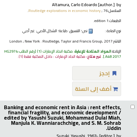
Altamura, Carlo Edoardo
[author.]
by
السلاسل:
; 76.
Routledge explorations in economic history
الطبعات:
1 edition.
نوع المادة :
نص
؛ التنسيق:
طباعة
؛ الشكل الأدبي:
غير أدبي
الناشر:
London ; New York : Routledge, Taylor and Francis Group, 2017
الإتاحة:
المواد المتاحة للإعارة:
مكتبة اتحاد الإمارات
(1)
رقم الطلب:
HG2974
.A48 2017
.
غير متاح:
مكتبة اتحاد الإمارات : داخل المكتبة فقط
(1).
إحجز
أضف إلى السلة
Banking and economic rent in Asia : rent effects,
financial fragility, and economic development /
edited by Yasushi Suzuki, Mohammad Dulal Miah,
Manjula K. Wanniarachchige, and S. M. Sohrab
Uddin.
Suzuki, Yasushi
, 1963-
[editor.]
by