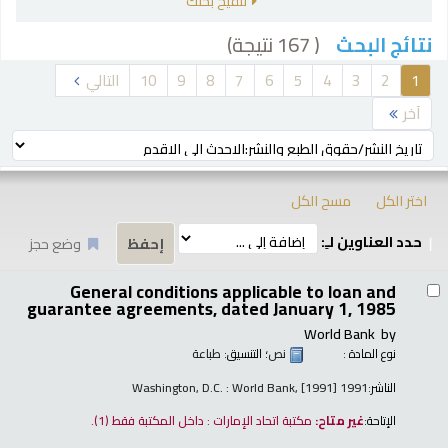
تنقيح بحثك
( 167 نتيجة)
نتائج البحث
رز
1
2
3
4
5
6
7
8
9
10
التالي
آخر
ترتيب بواسطة:
اختر الكل
مسح الكل
حدد العناوين لـِ:
وضع حجز
تائج
General conditions applicable to loan and
guarantee agreements, dated January 1, 1985
World Bank
by
نوع المادة :
نص
؛ التنسيق:
طباعة
الناشر:
Washington, D.C. : World Bank, [1991] 1991
الإتاحة:
غير متاح:
مكتبة اتحاد الإمارات : داخل المكتبة فقط
(1).